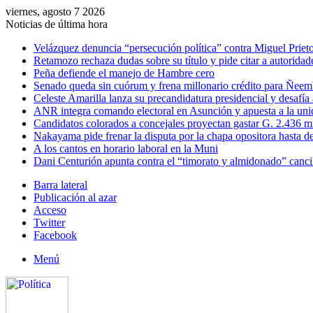
viernes, agosto 7 2026
Noticias de última hora
Velázquez denuncia “persecución política” contra Miguel Prieto
Retamozo rechaza dudas sobre su título y pide citar a autoridad
Peña defiende el manejo de Hambre cero
Senado queda sin cuórum y frena millonario crédito para Ñee
Celeste Amarilla lanza su precandidatura presidencial y desafía
ANR integra comando electoral en Asunción y apuesta a la uni
Candidatos colorados a concejales proyectan gastar G. 2.436 m
Nakayama pide frenar la disputa por la chapa opositora hasta d
A los cantos en horario laboral en la Muni
Dani Centurión apunta contra el “timorato y almidonado” canci
Barra lateral
Publicación al azar
Acceso
Twitter
Facebook
Menú