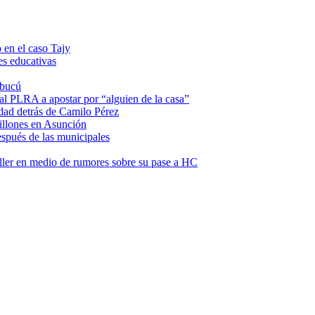
 en el caso Tajy
es educativas
mbucú
 al PLRA a apostar por “alguien de la casa”
dad detrás de Camilo Pérez
illones en Asunción
espués de las municipales
ller en medio de rumores sobre su pase a HC