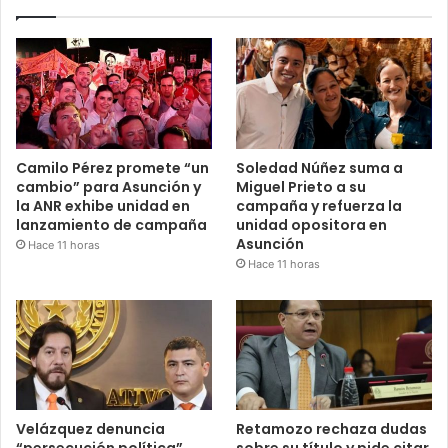
Camilo Pérez promete “un
Soledad Núñez suma a
cambio” para Asunción y
Miguel Prieto a su
la ANR exhibe unidad en
campaña y refuerza la
lanzamiento de campaña
unidad opositora en
Asunción
Hace 11 horas
Hace 11 horas
Velázquez denuncia
Retamozo rechaza dudas
“persecución política”
sobre su título y pide citar