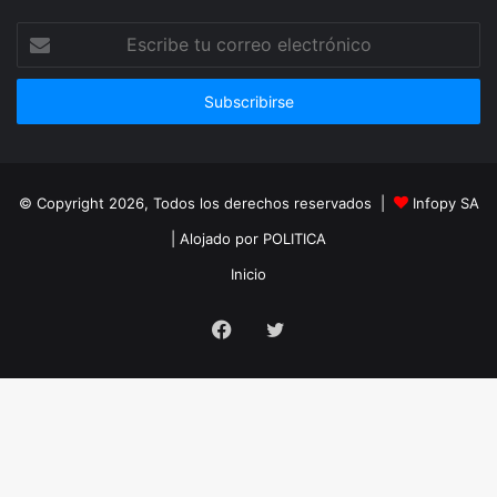
Escribe
tu
correo
electrónico
© Copyright 2026, Todos los derechos reservados |
Infopy SA
| Alojado por
POLITICA
Inicio
Facebook
Twitter