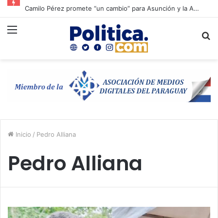
Soledad Núñez suma a Miguel Prieto a su campaña y refuerza la unidad opositora en Asunción
Menú
B
p
Inicio
/
Pedro Alliana
Pedro Alliana