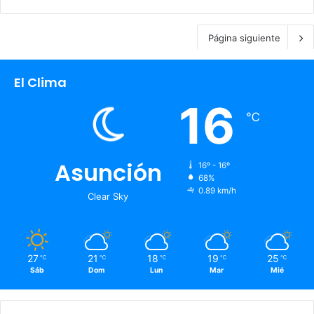
Página siguiente
El Clima
16
℃
Asunción
16º - 16º
68%
0.89 km/h
Clear Sky
27
21
18
19
25
℃
℃
℃
℃
℃
Sáb
Dom
Lun
Mar
Mié