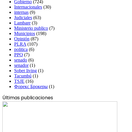
Gobierno
(724)
Internacionales
(30)
internas
(9)
Judiciales
(63)
Lambare
(3)
Ministerio publico
(7)
Municipios
(198)
Opinión
(87)
PLRA
(107)
politica
(6)
PPQ
(7)
senado
(6)
senador
(1)
Sober living
(1)
Tacumbú
(1)
TSJE
(16)
Форекс Брокеры
(1)
Últimas publicaciones