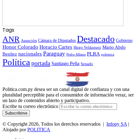
Tags
Destacado
ANR
Gobierno
Asunción
Cámara de Diputados
Honor Colorado
Horacio Cartes
Mario Abdo
Hugo Velázquez
Paraguay
nacionales
PLRA
Benítez
polemica
Pedro Alliana
Política
portada
Santiago Peña
Senado
Politica.com.py desea ser un canal digital de confianza y con una
pluralidad perceptible para el consumidor de información veraz, ser
un lazo de contenidos abierto y participativo.
Escribe tu correo electrónico
© Copyright 2026, Todos los derechos reservados |
Infopy SA
|
Alojado por
POLITICA