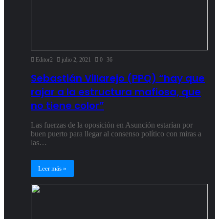
Editor2
julio 2, 2021
0
36
Sebastián Villarejo (PPQ) “hay que
rajar a la estructura mafiosa, que
no tiene color”
Las fuerzas de la oposición en Asunción estarían por
buen puerto para llegar al consenso político con miras a
las…
Leer más »