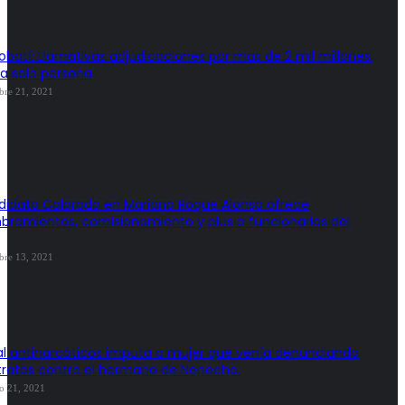
obatí: Llamativas adjudicaciones por mas de 2 mil millones,
a sola persona
bre 21, 2021
idato Colorado en Mariano Roque Alonso ofrece
ramientos, comisionamiento y plus a funcionarios del
bre 13, 2021
al antinarcóticos imputa a mujer que venía denunciando
ratos contra el hermano de Nenecho.
o 21, 2021