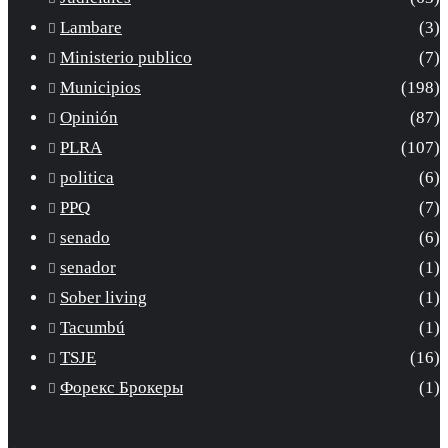
Lambare
(3)
Ministerio publico
(7)
Municipios
(198)
Opinión
(87)
PLRA
(107)
politica
(6)
PPQ
(7)
senado
(6)
senador
(1)
Sober living
(1)
Tacumbú
(1)
TSJE
(16)
Форекс Брокеры
(1)