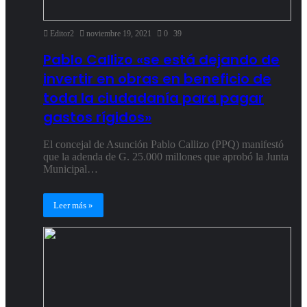
Editor2
noviembre 19, 2021
0
39
Pablo Callizo «se está dejando de
invertir en obras en beneficio de
toda la ciudadanía para pagar
gastos rígidos»
El concejal de Asunción Pablo Callizo (PPQ) manifestó
que la adenda de G. 25.000 millones que aprobó la Junta
Municipal…
Leer más »