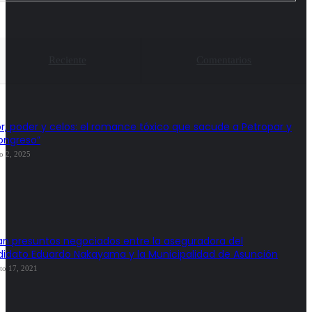
Reciente
Comentarios
, poder y celos: el romance tóxico que sacude a Petropar y
ongreso”
o 2, 2025
an presuntos negociados entre la aseguradora del
idato Eduardo Nakayama y la Municipalidad de Asunción
to 17, 2021