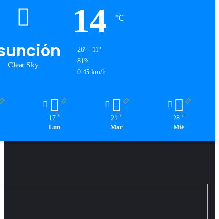
14
℃
sunción
26º - 11º
81%
Clear Sky
0.45 km/h
℃
℃
℃
17
21
28
Lun
Mar
Mié