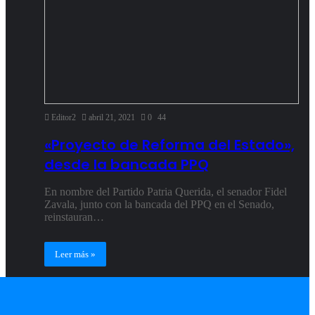
Editor2
abril 21, 2021
0
44
«Proyecto de Reforma del Estado»,
desde la bancada PPQ
En nombre del Partido Patria Querida, el senador Fidel
Zavala, junto con la bancada del PPQ en el Senado,
reinstauran…
Leer más »