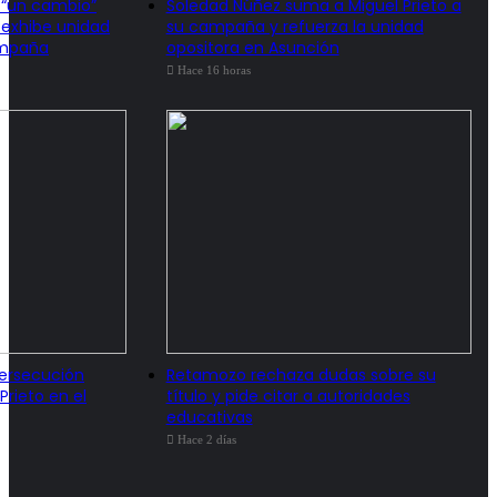
 “un cambio”
Soledad Núñez suma a Miguel Prieto a
 exhibe unidad
su campaña y refuerza la unidad
ampaña
opositora en Asunción
Hace 16 horas
ersecución
Retamozo rechaza dudas sobre su
Prieto en el
título y pide citar a autoridades
educativas
Hace 2 días