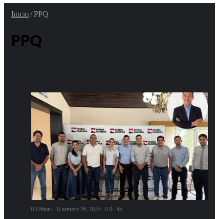
Inicio
/
PPQ
PPQ
Editor2
octubre 26, 2025
0
45