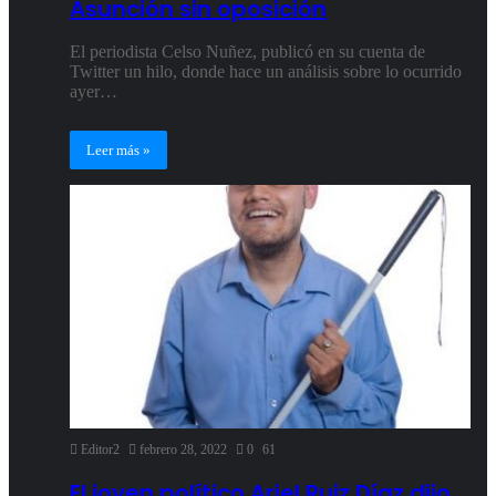
Asunción sin oposición
El periodista Celso Nuñez, publicó en su cuenta de
Twitter un hilo, donde hace un análisis sobre lo ocurrido
ayer…
Leer más »
Editor2
febrero 28, 2022
0
61
El joven político Ariel Ruiz Díaz dijo,