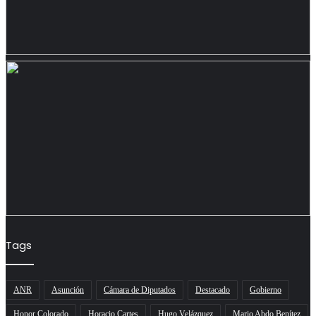
Tags
ANR
Asunción
Cámara de Diputados
Destacado
Gobierno
Honor Colorado
Horacio Cartes
Hugo Velázquez
Mario Abdo Benítez