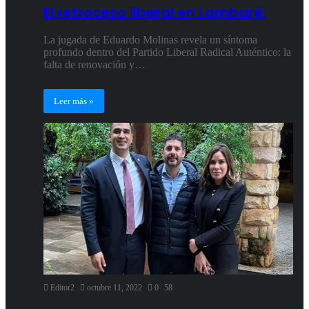
El retroceso liberal en Lambaré:
La jugada de Eduardo Molinas revela un síntoma
profundo dentro del Partido Liberal Radical Auténtico: la
falta de renovación y…
Leer más »
Editor2
octubre 11, 2022
0
58