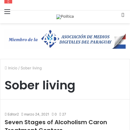
Menú
B
p
Inicio
/
Sober living
Sober living
Editor2
marzo 24, 2021
0
27
Seven Stages of Alcoholism Caron