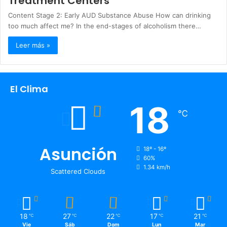
Treatment Centers
Content Stage 2: Early AUD Substance Abuse How can drinking
too much affect me? In the end-stages of alcoholism there…
Leer más »
El Clima
18
℃
Asunción
18º - 16º
60%
1.34 km/h
Scattered Clouds
18
27
22
17
21
℃
℃
℃
℃
℃
Vie
Sáb
Dom
Lun
Mar