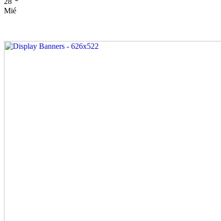
28
Mié