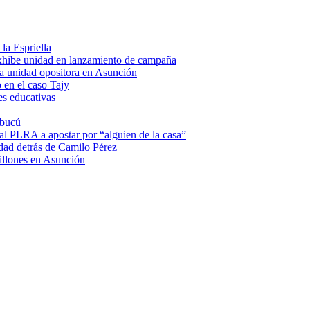
la Espriella
hibe unidad en lanzamiento de campaña
a unidad opositora en Asunción
 en el caso Tajy
es educativas
mbucú
 al PLRA a apostar por “alguien de la casa”
dad detrás de Camilo Pérez
illones en Asunción