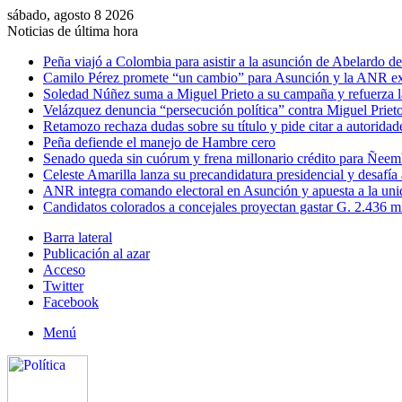
sábado, agosto 8 2026
Noticias de última hora
Peña viajó a Colombia para asistir a la asunción de Abelardo de 
Camilo Pérez promete “un cambio” para Asunción y la ANR ex
Soledad Núñez suma a Miguel Prieto a su campaña y refuerza l
Velázquez denuncia “persecución política” contra Miguel Prieto
Retamozo rechaza dudas sobre su título y pide citar a autoridad
Peña defiende el manejo de Hambre cero
Senado queda sin cuórum y frena millonario crédito para Ñee
Celeste Amarilla lanza su precandidatura presidencial y desafía
ANR integra comando electoral en Asunción y apuesta a la uni
Candidatos colorados a concejales proyectan gastar G. 2.436 m
Barra lateral
Publicación al azar
Acceso
Twitter
Facebook
Menú