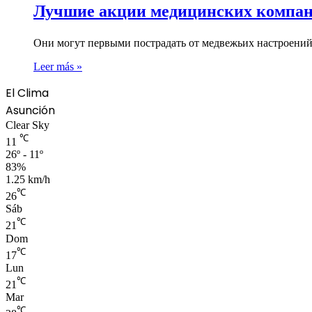
Лучшие акции медицинских компан
Они могут первыми пострадать от медвежьих настроений
Leer más »
El Clima
Asunción
Clear Sky
℃
11
26º - 11º
83%
1.25 km/h
℃
26
Sáb
℃
21
Dom
℃
17
Lun
℃
21
Mar
℃