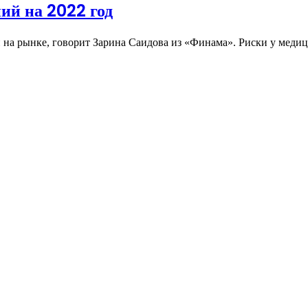
ий на 2022 год
 на рынке, говорит Зарина Саидова из «Финама». Риски у мед