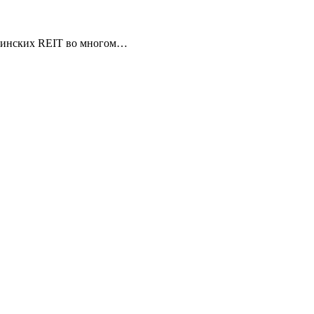
ицинских REIT во многом…