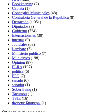
Bookkeeping
(2)
Capiata
(1)
Concejales Municipales
(48)
Contraloria General de la Republica
(8)
Destacado
(1.051)
Diputados
(8)
Gobierno
(724)
Internacionales
(30)
internas
(9)
Judiciales
(63)
Lambare
(3)
Ministerio publico
(7)
Municipios
(198)
Opinión
(87)
PLRA
(107)
politica
(6)
PPQ
(7)
senado
(6)
senador
(1)
Sober living
(1)
Tacumbú
(1)
TSJE
(16)
Форекс Брокеры
(1)