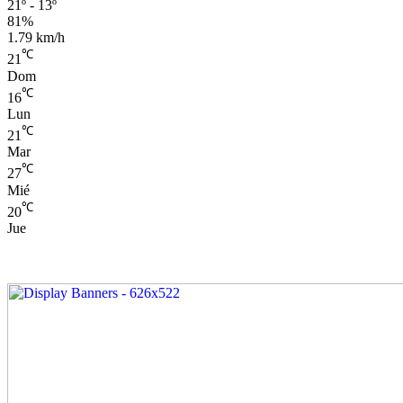
21º - 13º
81%
1.79 km/h
℃
21
Dom
℃
16
Lun
℃
21
Mar
℃
27
Mié
℃
20
Jue