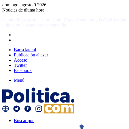
domingo, agosto 9 2026
Noticias de última hora
Soledad Núñez suma a Miguel Prieto a su campaña y refuerza la
unidad opositora en Asunción
Barra lateral
Publicación al azar
Acceso
Twitter
Facebook
Menú
Buscar por