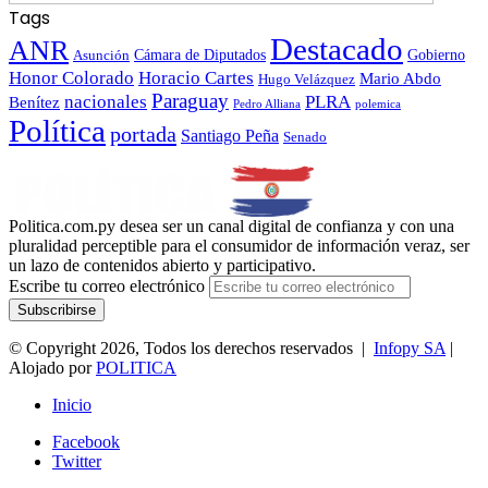
Tags
Destacado
ANR
Gobierno
Asunción
Cámara de Diputados
Honor Colorado
Horacio Cartes
Mario Abdo
Hugo Velázquez
Paraguay
nacionales
PLRA
Benítez
polemica
Pedro Alliana
Política
portada
Santiago Peña
Senado
Politica.com.py desea ser un canal digital de confianza y con una
pluralidad perceptible para el consumidor de información veraz, ser
un lazo de contenidos abierto y participativo.
Escribe tu correo electrónico
© Copyright 2026, Todos los derechos reservados |
Infopy SA
|
Alojado por
POLITICA
Inicio
Facebook
Twitter