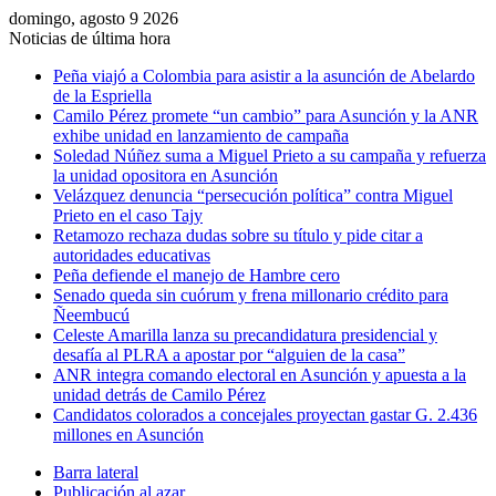
domingo, agosto 9 2026
Noticias de última hora
Peña viajó a Colombia para asistir a la asunción de Abelardo
de la Espriella
Camilo Pérez promete “un cambio” para Asunción y la ANR
exhibe unidad en lanzamiento de campaña
Soledad Núñez suma a Miguel Prieto a su campaña y refuerza
la unidad opositora en Asunción
Velázquez denuncia “persecución política” contra Miguel
Prieto en el caso Tajy
Retamozo rechaza dudas sobre su título y pide citar a
autoridades educativas
Peña defiende el manejo de Hambre cero
Senado queda sin cuórum y frena millonario crédito para
Ñeembucú
Celeste Amarilla lanza su precandidatura presidencial y
desafía al PLRA a apostar por “alguien de la casa”
ANR integra comando electoral en Asunción y apuesta a la
unidad detrás de Camilo Pérez
Candidatos colorados a concejales proyectan gastar G. 2.436
millones en Asunción
Barra lateral
Publicación al azar