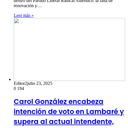
dentro del Partido Liberal Radical Auténtico: la falta de
renovación y…
Leer más »
Editor2
julio 23, 2025
0
194
Carol González encabeza
intención de voto en Lambaré y
supera al actual intendente,