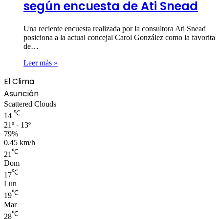
según encuesta de Ati Snead
Una reciente encuesta realizada por la consultora Ati Snead
posiciona a la actual concejal Carol González como la favorita
de…
Leer más »
El Clima
Asunción
Scattered Clouds
℃
14
21º - 13º
79%
0.45 km/h
℃
21
Dom
℃
17
Lun
℃
19
Mar
℃
28