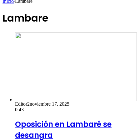
Inicio
/
Lambare
Lambare
Editor2
noviembre 17, 2025
0
43
Oposición en Lambaré se
desangra