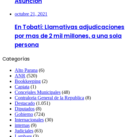
Asunción
octubre 21, 2021
En Tobatí: Llamativas adjudicaciones
por mas de 2 mil millones, a una sola
persona
Categorías
Alto Parana
(6)
ANR
(520)
Bookkeeping
(2)
Capiata
(1)
Concejales Municipales
(48)
Contraloria General de la Republica
(8)
Destacado
(1.051)
Diputados
(8)
Gobierno
(724)
Internacionales
(30)
internas
(9)
Judiciales
(63)
Lambare
(3)