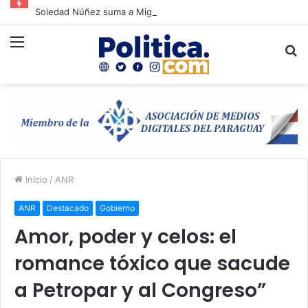
Soledad Núñez suma a Miguel Prieto a su campaña y refuerza la unidad opositora en Asunción
Menú
B
p
Inicio
/
ANR
ANR
Destacado
Gobierno
Amor, poder y celos: el
romance tóxico que sacude
a Petropar y al Congreso”