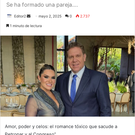
Se ha formado una pareja….
Send
Editor2
mayo 2, 2025
0
2.737
an
1 minuto de lectura
email
Amor, poder y celos: el romance tóxico que sacude a
Petropar y al Congreso”