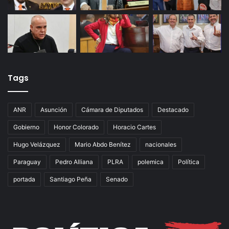
Tags
ANR
Asunción
Cámara de Diputados
Destacado
Gobierno
Honor Colorado
Horacio Cartes
Hugo Velázquez
Mario Abdo Benítez
nacionales
Paraguay
Pedro Alliana
PLRA
polemica
Política
portada
Santiago Peña
Senado