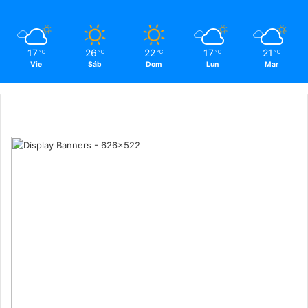
17
26
22
17
21
℃
℃
℃
℃
℃
Vie
Sáb
Dom
Lun
Mar