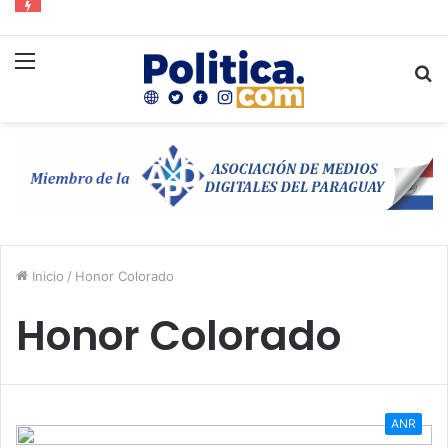
Menú
B
p
Inicio
/
Honor Colorado
Honor Colorado
ANR