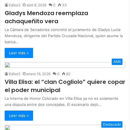
Editor2
abril 8, 2026
0
33
Gladys Mendoza reemplaza
achaqueñito vera
La Cámara de Senadores concretó el juramento de Gladys Lucía
Mendoza, dirigente del Partido Cruzada Nacional, quien asume la
banca…
Leer más »
ANR
Editor2
enero 19, 2026
0
82
Villa Elisa: el “clan Cogliolo” quiere copar
el poder municipal
La interna de Honor Colorado en Villa Elisa ya no es solamente
una disputa entre dos concejalas. El escenario dejó…
Leer más »
Destacado