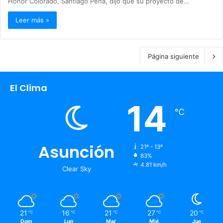
Honor Colorado, Santiago Peña, dijo que su proyecto de…
Leer más »
Página siguiente
El Clima
14
℃
Asunción
21º - 13º
83%
4.81 km/h
Clear Sky
21
16
21
27
20
℃
℃
℃
℃
℃
Dom
Lun
Mar
Mié
Jue