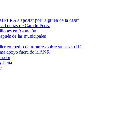
 al PLRA a apostar por “alguien de la casa”
dad detrás de Camilo Pérez
illones en Asunción
espués de las municipales
ller en medio de rumores sobre su pase a HC
suma apoyo fuera de la ANR
tralor
 y Peña
r