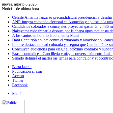
jueves, agosto 6 2026
Noticias de última hora
Celeste Amarilla lanza su precandidatura presidencial y desafía
ANR integra comando electoral en Asunción y apuesta a la uni
Candidatos colorados a concejales proyectan gastar G. 2.436 m
Nakayama pide frenar la disputa por la chapa opositora hasta d
A los cantos en horario laboral en la Muni
Dani Centurión apunta contra el “timorato y almidonado” canci
Latorre destaca unidad colorada y asegura que Camilo Pérez 
Concluyen audiencias para elegir al próximo contralor y subcon
Brasil contradice a Cancillería y niega conversación entre Lula
Senado definirá el martes las ternas para contralor y subcontralo
Barra lateral
Publicación al azar
Acceso
Twitter
Facebook
Menú