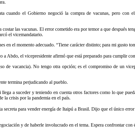
ura.
pata cuando el Gobierno negoció la compra de vacunas, pero con el 
a costar las vacunas. El error cometido era por temor a que después te
arcó el vicemandatario.
nes en el momento adecuado. “Tiene carácter distinto; para mi gusto to
co a Abdo, el vicepresidente afirmó que está preparado para cumplir con 
so de vacancia). No tengo otra opción; es el compromiso de un vicep
nte termina perjudicando al pueblo.
llega a suceder y teniendo en cuenta otros factores como lo que pueda 
 la crisis por la pandemia en el país.
cta secreta para vender energía de Itaipú a Brasil. Dijo que el único e
negociación y de haberle involucrado en el tema. Espera confrontar con 