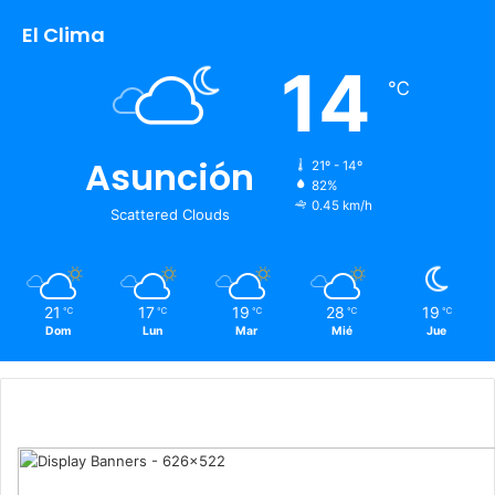
El Clima
14
℃
Asunción
21º - 14º
82%
0.45 km/h
Scattered Clouds
21
17
19
28
19
℃
℃
℃
℃
℃
Dom
Lun
Mar
Mié
Jue