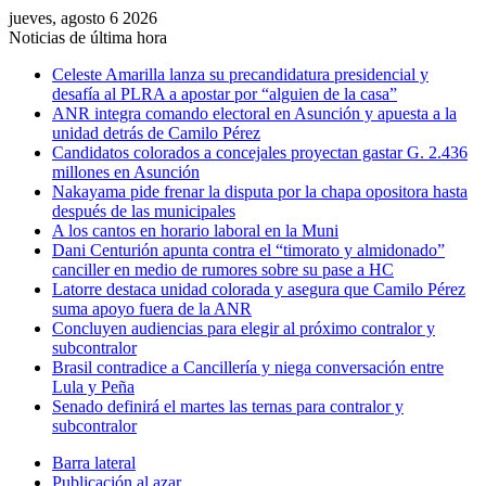
jueves, agosto 6 2026
Noticias de última hora
Celeste Amarilla lanza su precandidatura presidencial y
desafía al PLRA a apostar por “alguien de la casa”
ANR integra comando electoral en Asunción y apuesta a la
unidad detrás de Camilo Pérez
Candidatos colorados a concejales proyectan gastar G. 2.436
millones en Asunción
Nakayama pide frenar la disputa por la chapa opositora hasta
después de las municipales
A los cantos en horario laboral en la Muni
Dani Centurión apunta contra el “timorato y almidonado”
canciller en medio de rumores sobre su pase a HC
Latorre destaca unidad colorada y asegura que Camilo Pérez
suma apoyo fuera de la ANR
Concluyen audiencias para elegir al próximo contralor y
subcontralor
Brasil contradice a Cancillería y niega conversación entre
Lula y Peña
Senado definirá el martes las ternas para contralor y
subcontralor
Barra lateral
Publicación al azar