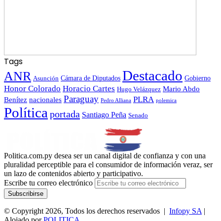
Tags
Destacado
ANR
Gobierno
Asunción
Cámara de Diputados
Honor Colorado
Horacio Cartes
Mario Abdo
Hugo Velázquez
Paraguay
PLRA
Benítez
nacionales
polemica
Pedro Alliana
Política
portada
Santiago Peña
Senado
Politica.com.py desea ser un canal digital de confianza y con una
pluralidad perceptible para el consumidor de información veraz, ser
un lazo de contenidos abierto y participativo.
Escribe tu correo electrónico
© Copyright 2026, Todos los derechos reservados |
Infopy SA
|
Alojado por
POLITICA