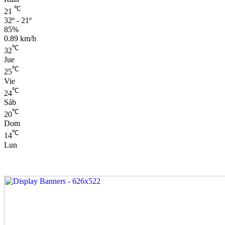
℃
21
32º - 21º
85%
0.89 km/h
℃
32
Jue
℃
25
Vie
℃
24
Sáb
℃
20
Dom
℃
14
Lun