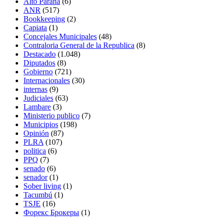
Alto Parana
(6)
ANR
(517)
Bookkeeping
(2)
Capiata
(1)
Concejales Municipales
(48)
Contraloria General de la Republica
(8)
Destacado
(1.048)
Diputados
(8)
Gobierno
(721)
Internacionales
(30)
internas
(9)
Judiciales
(63)
Lambare
(3)
Ministerio publico
(7)
Municipios
(198)
Opinión
(87)
PLRA
(107)
politica
(6)
PPQ
(7)
senado
(6)
senador
(1)
Sober living
(1)
Tacumbú
(1)
TSJE
(16)
Форекс Брокеры
(1)