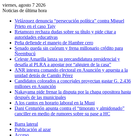
viernes, agosto 7 2026
Noticias de última hora
Velázquez denuncia “persecución política” contra Miguel
Prieto en el caso Tajy
Retamozo rechaza dudas sobre su título y pide citar a
autoridades educativas
Peña defiende el manejo de Hambre cero
Senado queda sin cuórum y frena millonario crédito para
Ñeembucú
Celeste Amarilla lanza su precandidatura presidencial y
desafía al PLRA a apostar por “alguien de la casa”
ANR integra comando electoral en Asunción y apuesta a la
unidad detrás de Camilo Pérez
Candidatos colorados a concejales proyectan gastar G. 2.436
millones en Asunción
Nakayama pide frenar la disputa por la chapa opositora hasta
después de las municipales
A los cantos en horario laboral en la Muni
Dani Centurión apunta contra el “timorato y almidonado”
canciller en medio de rumores sobre su pase a HC
Barra lateral
Publicación al azar
Acceso