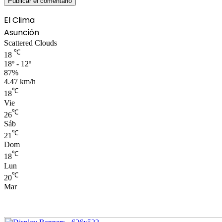
El Clima
Asunción
Scattered Clouds
℃
18
18º - 12º
87%
4.47 km/h
℃
18
Vie
℃
26
Sáb
℃
21
Dom
℃
18
Lun
℃
20
Mar