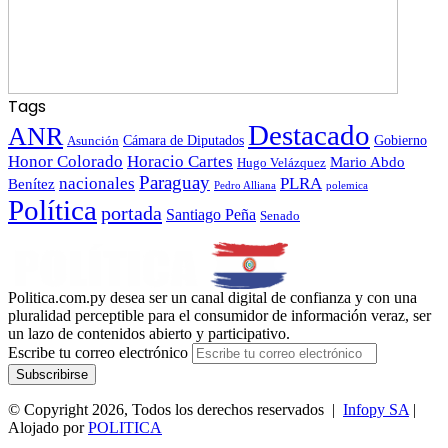
Tags
Destacado
ANR
Gobierno
Asunción
Cámara de Diputados
Honor Colorado
Horacio Cartes
Mario Abdo
Hugo Velázquez
Paraguay
nacionales
PLRA
Benítez
polemica
Pedro Alliana
Política
portada
Santiago Peña
Senado
Politica.com.py desea ser un canal digital de confianza y con una
pluralidad perceptible para el consumidor de información veraz, ser
un lazo de contenidos abierto y participativo.
Escribe tu correo electrónico
© Copyright 2026, Todos los derechos reservados |
Infopy SA
|
Alojado por
POLITICA