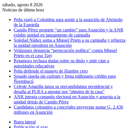
sábado, agosto 8 2026
Noticias de última hora
Peña viajó a Colombia para asistir a la asunción de Abelardo
de la Espriella
Camilo Pérez promete “un cambio” para Asunción y la ANR
exhibe unidad en lanzamiento de campaña
Soledad Núñez suma a Miguel Prieto a su campaña y refuerza
la unidad opositora en Asunción
Velázquez denuncia “persecución política” contra Miguel
Prieto en el caso Tajy
Retamozo rechaza dudas sobre su título y pide citar a
autoridades educativas
Peña defiende el manejo de Hambre cero
Senado queda sin cuórum y frena millonario crédito para
Ñeembucú
Celeste Amarilla lanza su precandidatura presidencial y
desafía al PLRA a apostar por “alguien de la casa”
ANR integra comando electoral en Asunción y apuesta a la
unidad detrás de Camilo Pérez
Candidatos colorados a concejales proyectan gastar G. 2.436
millones en Asunción
Barra lateral
Publicación al azar