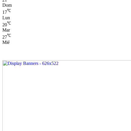
Dom
℃
17
Lun
℃
20
Mar
℃
27
Mié