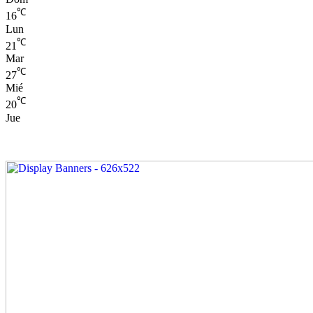
℃
16
Lun
℃
21
Mar
℃
27
Mié
℃
20
Jue