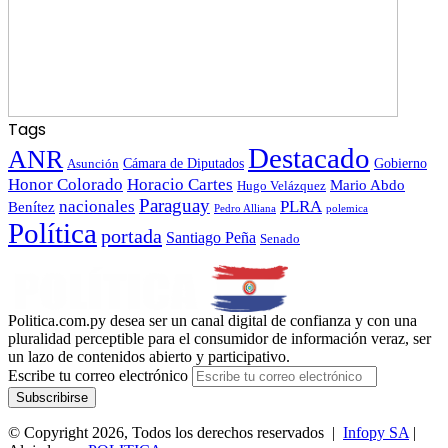
Tags
Destacado
ANR
Gobierno
Asunción
Cámara de Diputados
Honor Colorado
Horacio Cartes
Mario Abdo
Hugo Velázquez
Paraguay
nacionales
PLRA
Benítez
polemica
Pedro Alliana
Política
portada
Santiago Peña
Senado
Politica.com.py desea ser un canal digital de confianza y con una
pluralidad perceptible para el consumidor de información veraz, ser
un lazo de contenidos abierto y participativo.
Escribe tu correo electrónico
© Copyright 2026, Todos los derechos reservados |
Infopy SA
|