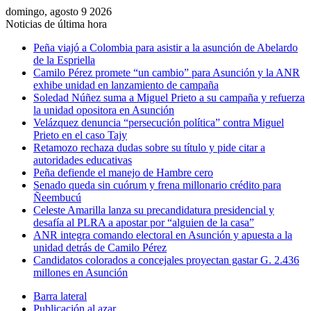
domingo, agosto 9 2026
Noticias de última hora
Peña viajó a Colombia para asistir a la asunción de Abelardo
de la Espriella
Camilo Pérez promete “un cambio” para Asunción y la ANR
exhibe unidad en lanzamiento de campaña
Soledad Núñez suma a Miguel Prieto a su campaña y refuerza
la unidad opositora en Asunción
Velázquez denuncia “persecución política” contra Miguel
Prieto en el caso Tajy
Retamozo rechaza dudas sobre su título y pide citar a
autoridades educativas
Peña defiende el manejo de Hambre cero
Senado queda sin cuórum y frena millonario crédito para
Ñeembucú
Celeste Amarilla lanza su precandidatura presidencial y
desafía al PLRA a apostar por “alguien de la casa”
ANR integra comando electoral en Asunción y apuesta a la
unidad detrás de Camilo Pérez
Candidatos colorados a concejales proyectan gastar G. 2.436
millones en Asunción
Barra lateral
Publicación al azar