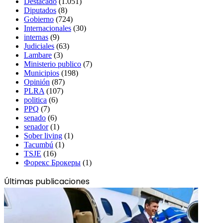
Destacado
(1.051)
Diputados
(8)
Gobierno
(724)
Internacionales
(30)
internas
(9)
Judiciales
(63)
Lambare
(3)
Ministerio publico
(7)
Municipios
(198)
Opinión
(87)
PLRA
(107)
politica
(6)
PPQ
(7)
senado
(6)
senador
(1)
Sober living
(1)
Tacumbú
(1)
TSJE
(16)
Форекс Брокеры
(1)
Últimas publicaciones