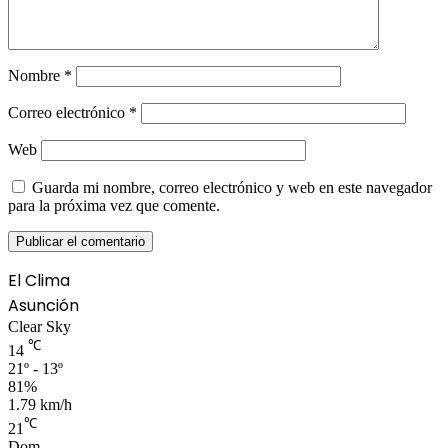
Nombre
*
Correo electrónico
*
Web
Guarda mi nombre, correo electrónico y web en este navegador
para la próxima vez que comente.
El Clima
Asunción
Clear Sky
℃
14
21º - 13º
81%
1.79 km/h
℃
21
Dom