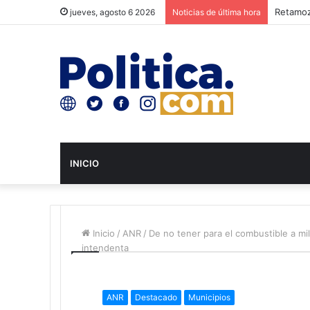
Retamoz
jueves, agosto 6 2026
Noticias de última hora
INICIO
Inicio
/
ANR
/
De no tener para el combustible a mil
intendenta
ANR
Destacado
Municipios