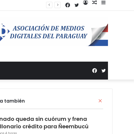
Facebook
Twitter
Acceso
Publicación
Barra
al
lateral
azar
Facebook
Twitter
ra también
C
e
r
nado queda sin cuórum y frena
r
a
llonario crédito para Ñeembucú
r
ce 4 horas