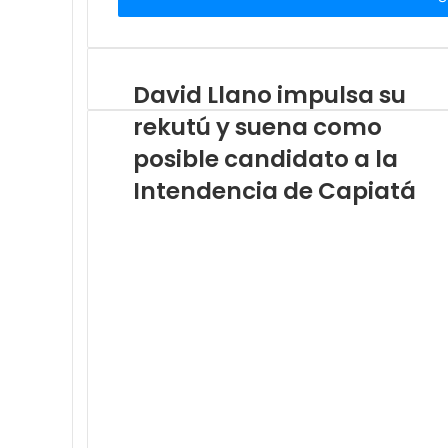
c
i
o
b
e
t
David Llano impulsa su
u
rekutú y suena como
c
o
posible candidato a la
r
Intendencia de Capiatá
r
e
o
e
l
e
c
t
r
ó
n
i
c