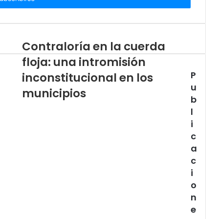
Contraloría en la cuerda
floja: una intromisión
P
inconstitucional en los
u
municipios
b
l
i
c
a
c
i
o
n
e