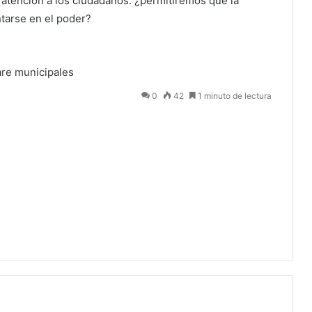
 atención a los ciudadanos: ¿permitiremos que la
ntarse en el poder?
re
municipales
0
42
1 minuto de lectura