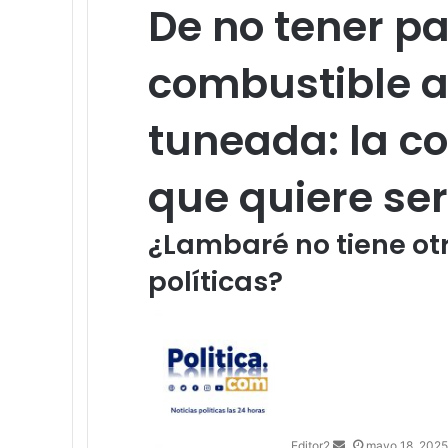
De no tener pa
combustible a
tuneada: la co
que quiere se
¿Lambaré no tiene ot
políticas?
S
e
n
d
a
n
Editor2
mayo 18, 2025
e