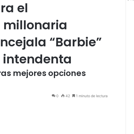
ra el
 millonaria
ncejala “Barbie”
r intendenta
ras mejores opciones
0
42
1 minuto de lectura