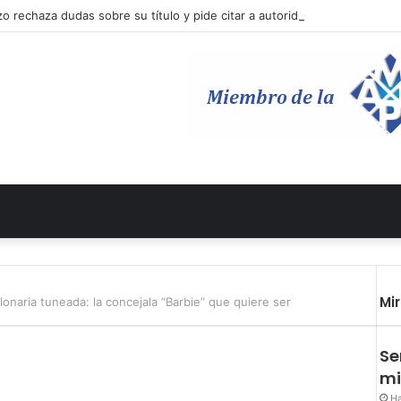
o rechaza dudas sobre su título y pide citar a autoridades educativas
Mi
lonaria tuneada: la concejala “Barbie” que quiere ser
Se
mi
Ha