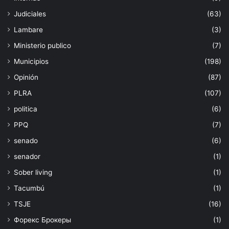
Judiciales
(63)
Lambare
(3)
Ministerio publico
(7)
Municipios
(198)
Opinión
(87)
PLRA
(107)
politica
(6)
PPQ
(7)
senado
(6)
senador
(1)
Sober living
(1)
Tacumbú
(1)
TSJE
(16)
Форекс Брокеры
(1)