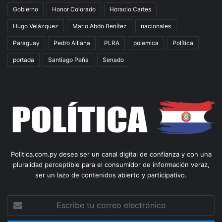
Gobierno
Honor Colorado
Horacio Cartes
Hugo Velázquez
Mario Abdo Benítez
nacionales
Paraguay
Pedro Alliana
PLRA
polemica
Política
portada
Santiago Peña
Senado
Politica.com.py desea ser un canal digital de confianza y con una
pluralidad perceptible para el consumidor de información veraz,
ser un lazo de contenidos abierto y participativo.
Escribe
tu
correo