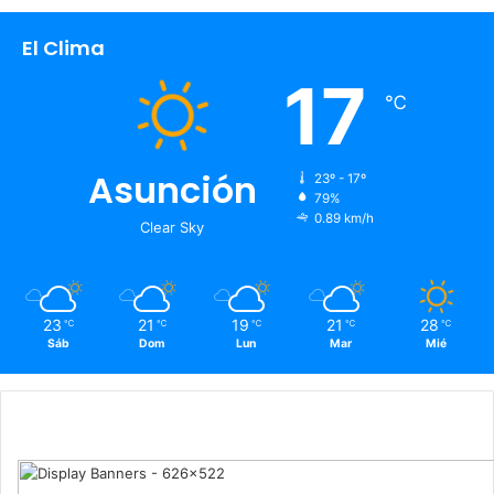
El Clima
17
℃
Asunción
23º - 17º
79%
0.89 km/h
Clear Sky
23
21
19
21
28
℃
℃
℃
℃
℃
Sáb
Dom
Lun
Mar
Mié