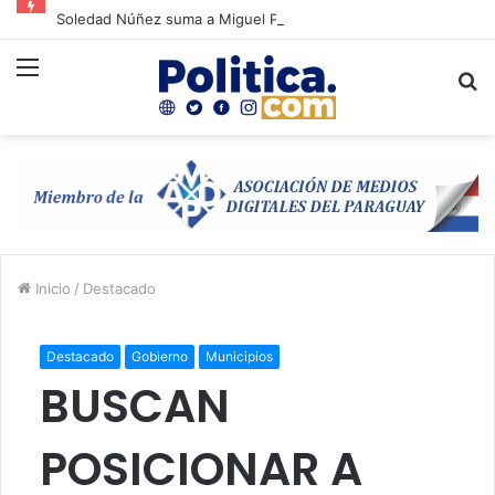
Soledad Núñez suma a Miguel Prieto a su campaña y refuerza la unidad opositora en Asunción
Menú
B
p
Inicio
/
Destacado
Destacado
Gobierno
Municipios
BUSCAN
POSICIONAR A