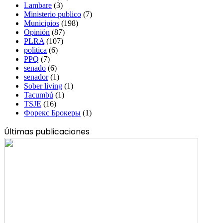
Lambare
(3)
Ministerio publico
(7)
Municipios
(198)
Opinión
(87)
PLRA
(107)
politica
(6)
PPQ
(7)
senado
(6)
senador
(1)
Sober living
(1)
Tacumbú
(1)
TSJE
(16)
Форекс Брокеры
(1)
Últimas publicaciones