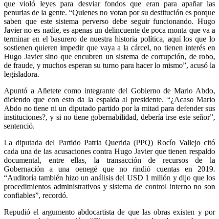
que violó leyes para desviar fondos que eran para apañar las
penurias de la gente. “Quienes no votan por su destitución es porque
saben que este sistema perverso debe seguir funcionando. Hugo
Javier no es nadie, es apenas un delincuente de poca monta que va a
terminar en el basurero de nuestra historia política, aquí los que lo
sostienen quieren impedir que vaya a la cárcel, no tienen interés en
Hugo Javier sino que encubren un sistema de corrupción, de robo,
de fraude, y muchos esperan su turno para hacer lo mismo”, acusó la
legisladora.
Apuntó a Añetete como integrante del Gobierno de Mario Abdo,
diciendo que con esto da la espalda al presidente. “¿Acaso Mario
Abdo no tiene ni un diputado partido por la mitad para defender sus
instituciones?, y si no tiene gobernabilidad, debería irse este señor”,
sentenció.
La diputada del Partido Patria Querida (PPQ) Rocío Vallejo citó
cada una de las acusaciones contra Hugo Javier que tienen respaldo
documental, entre ellas, la transacción de recursos de la
Gobernación a una oenegé que no rindió cuentas en 2019.
“Auditoría también hizo un análisis del USD 1 millón y dijo que los
procedimientos administrativos y sistema de control interno no son
confiables”, recordó.
Repudió el argumento abdocartista de que las obras existen y por