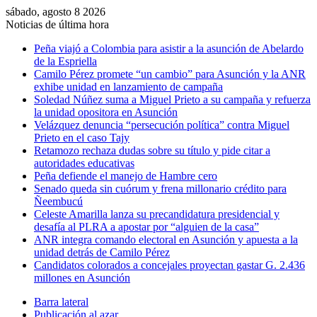
sábado, agosto 8 2026
Noticias de última hora
Peña viajó a Colombia para asistir a la asunción de Abelardo
de la Espriella
Camilo Pérez promete “un cambio” para Asunción y la ANR
exhibe unidad en lanzamiento de campaña
Soledad Núñez suma a Miguel Prieto a su campaña y refuerza
la unidad opositora en Asunción
Velázquez denuncia “persecución política” contra Miguel
Prieto en el caso Tajy
Retamozo rechaza dudas sobre su título y pide citar a
autoridades educativas
Peña defiende el manejo de Hambre cero
Senado queda sin cuórum y frena millonario crédito para
Ñeembucú
Celeste Amarilla lanza su precandidatura presidencial y
desafía al PLRA a apostar por “alguien de la casa”
ANR integra comando electoral en Asunción y apuesta a la
unidad detrás de Camilo Pérez
Candidatos colorados a concejales proyectan gastar G. 2.436
millones en Asunción
Barra lateral
Publicación al azar