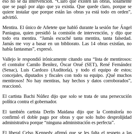
eso no se da intervención. “Claro que existen las obras, solamente
que se pagó por algo que ya existía. Que quede claro, porque se
quiere instalar que porque están las obras ya está todo en orden”,
advirtió.
Mentira. El único de Añetete que habló durante la sesión fue Ángel
Paniagua, quien presidió la comisión de intervención, y dijo que
todo era mentira. “Jamás escuché tanta mentira, tanta falsedad.
Jamás me voy a basar en un bibliorato. Las 14 obras existían, no
había fantasmas”, expresó.
Vallejo le respondió irónicamente citando una “lista de mentirosos:
el contralor Camilo Benítez, Óscar Orué (SET), René Fernández
(Senac), Luis Cardozo (Auditoría), y todo el equipo de estos;
concejales, diputados y fiscales con todo su equipo. ¡Qué muchos
mentirosos! No hay mentiras, hay hechos y datos corroborados”,
reaccionó.
El cartista Bachi Núñez dijo que solo se trata de una persecución
política contra el gobernador.
El también cartista Derlis Maidana dijo que la Contraloría no
confirmó el doble pago por obras y que solo hubo desprolijidad
administrativa porque “ninguna administración es perfecta”.
El liberal Celso Kennedy afirmó que se les falta el respeto a las