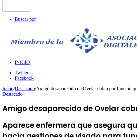
Buscar por
INICIO
Twitter
Facebook
Inicio
/
Destacado
/
Amigo desaparecido de Ovelar cobra por función qu
Destacado
Amigo desaparecido de Ovelar cobr
Aparece enfermera que asegura que A
hacía gestiones de visado para fu