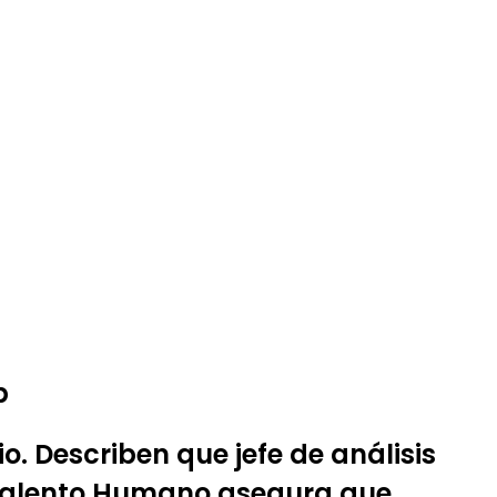
p
. Describen que jefe de análisis
 Talento Humano asegura que