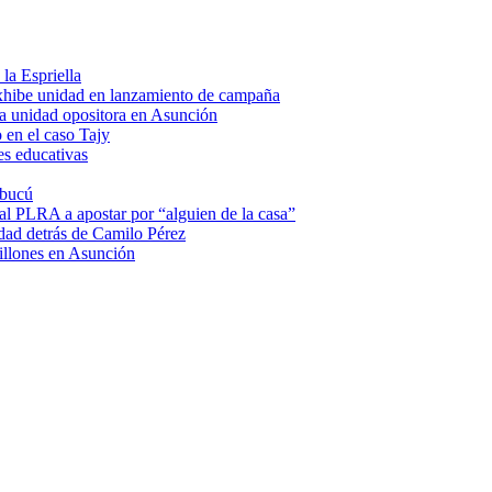
la Espriella
hibe unidad en lanzamiento de campaña
a unidad opositora en Asunción
 en el caso Tajy
es educativas
mbucú
 al PLRA a apostar por “alguien de la casa”
dad detrás de Camilo Pérez
illones en Asunción