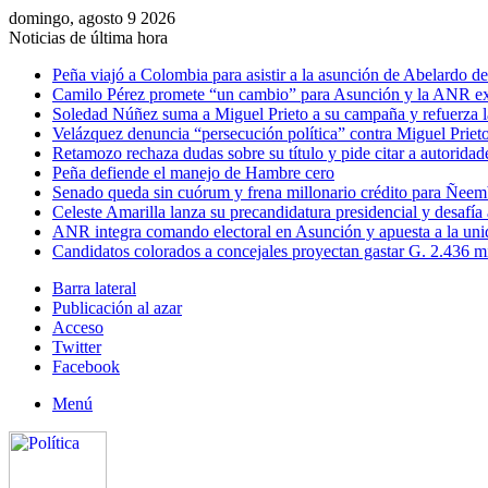
domingo, agosto 9 2026
Noticias de última hora
Peña viajó a Colombia para asistir a la asunción de Abelardo de 
Camilo Pérez promete “un cambio” para Asunción y la ANR ex
Soledad Núñez suma a Miguel Prieto a su campaña y refuerza l
Velázquez denuncia “persecución política” contra Miguel Prieto
Retamozo rechaza dudas sobre su título y pide citar a autoridad
Peña defiende el manejo de Hambre cero
Senado queda sin cuórum y frena millonario crédito para Ñee
Celeste Amarilla lanza su precandidatura presidencial y desafía
ANR integra comando electoral en Asunción y apuesta a la uni
Candidatos colorados a concejales proyectan gastar G. 2.436 m
Barra lateral
Publicación al azar
Acceso
Twitter
Facebook
Menú