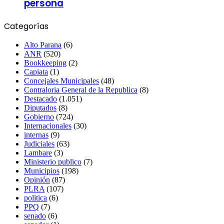
persona
Categorías
Alto Parana
(6)
ANR
(520)
Bookkeeping
(2)
Capiata
(1)
Concejales Municipales
(48)
Contraloria General de la Republica
(8)
Destacado
(1.051)
Diputados
(8)
Gobierno
(724)
Internacionales
(30)
internas
(9)
Judiciales
(63)
Lambare
(3)
Ministerio publico
(7)
Municipios
(198)
Opinión
(87)
PLRA
(107)
politica
(6)
PPQ
(7)
senado
(6)