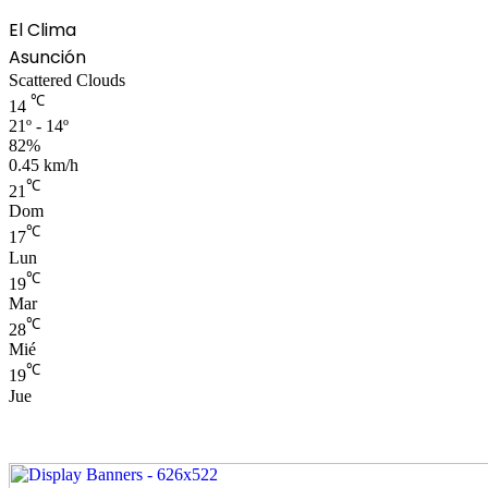
El Clima
Asunción
Scattered Clouds
℃
14
21º - 14º
82%
0.45 km/h
℃
21
Dom
℃
17
Lun
℃
19
Mar
℃
28
Mié
℃
19
Jue