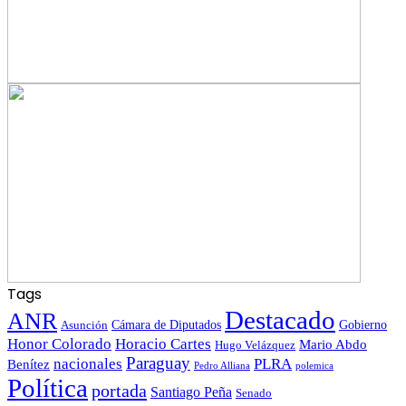
Tags
Destacado
ANR
Gobierno
Asunción
Cámara de Diputados
Honor Colorado
Horacio Cartes
Mario Abdo
Hugo Velázquez
Paraguay
nacionales
PLRA
Benítez
polemica
Pedro Alliana
Política
portada
Santiago Peña
Senado