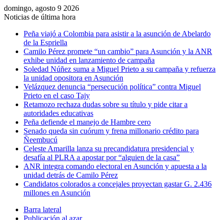
domingo, agosto 9 2026
Noticias de última hora
Peña viajó a Colombia para asistir a la asunción de Abelardo
de la Espriella
Camilo Pérez promete “un cambio” para Asunción y la ANR
exhibe unidad en lanzamiento de campaña
Soledad Núñez suma a Miguel Prieto a su campaña y refuerza
la unidad opositora en Asunción
Velázquez denuncia “persecución política” contra Miguel
Prieto en el caso Tajy
Retamozo rechaza dudas sobre su título y pide citar a
autoridades educativas
Peña defiende el manejo de Hambre cero
Senado queda sin cuórum y frena millonario crédito para
Ñeembucú
Celeste Amarilla lanza su precandidatura presidencial y
desafía al PLRA a apostar por “alguien de la casa”
ANR integra comando electoral en Asunción y apuesta a la
unidad detrás de Camilo Pérez
Candidatos colorados a concejales proyectan gastar G. 2.436
millones en Asunción
Barra lateral
Publicación al azar