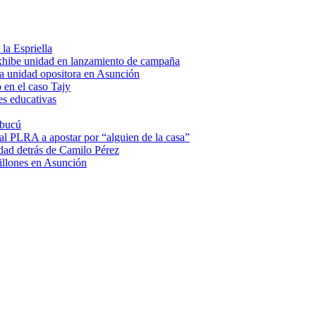
la Espriella
hibe unidad en lanzamiento de campaña
a unidad opositora en Asunción
 en el caso Tajy
es educativas
mbucú
 al PLRA a apostar por “alguien de la casa”
dad detrás de Camilo Pérez
illones en Asunción