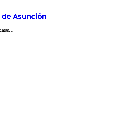
a de Asunción
didatas…