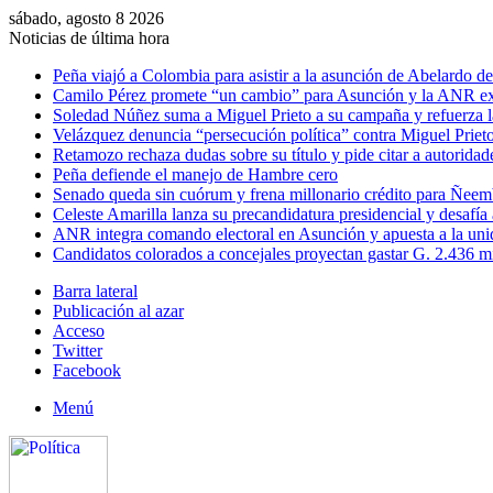
sábado, agosto 8 2026
Noticias de última hora
Peña viajó a Colombia para asistir a la asunción de Abelardo de 
Camilo Pérez promete “un cambio” para Asunción y la ANR ex
Soledad Núñez suma a Miguel Prieto a su campaña y refuerza l
Velázquez denuncia “persecución política” contra Miguel Prieto
Retamozo rechaza dudas sobre su título y pide citar a autoridad
Peña defiende el manejo de Hambre cero
Senado queda sin cuórum y frena millonario crédito para Ñee
Celeste Amarilla lanza su precandidatura presidencial y desafía
ANR integra comando electoral en Asunción y apuesta a la uni
Candidatos colorados a concejales proyectan gastar G. 2.436 m
Barra lateral
Publicación al azar
Acceso
Twitter
Facebook
Menú