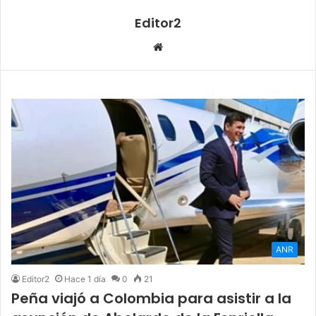
Editor2
Sitio
web
ANR
Editor2
Hace 1 día
0
21
Peña viajó a Colombia para asistir a la