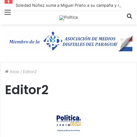
Soledad Núñez suma a Miguel Prieto a su campaña y refuerza la unidad opositora en Asunción
Menú
B
p
Inicio
/
Editor2
Editor2