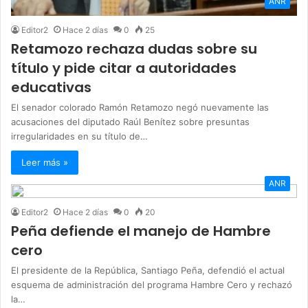
ANR
Editor2
Hace 2 días
0
25
Retamozo rechaza dudas sobre su
título y pide citar a autoridades
educativas
El senador colorado Ramón Retamozo negó nuevamente las
acusaciones del diputado Raúl Benítez sobre presuntas
irregularidades en su título de…
Leer más »
ANR
Editor2
Hace 2 días
0
20
Peña defiende el manejo de Hambre
cero
El presidente de la República, Santiago Peña, defendió el actual
esquema de administración del programa Hambre Cero y rechazó
la…