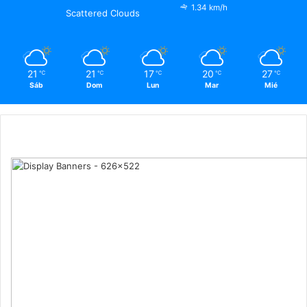
1.34 km/h
Scattered Clouds
21
21
17
20
27
℃
℃
℃
℃
℃
Sáb
Dom
Lun
Mar
Mié