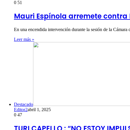
0
51
Mauri Espínola arremete contra 
En una encendida intervención durante la sesión de la Cámara 
Leer más »
Destacado
Editor2
abril 1, 2025
0
47
TURI CAPELLO : “NO ESTOY IMP