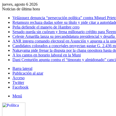
jueves, agosto 6 2026
Noticias de última hora
Velázquez denuncia “persecución política” contra Miguel Prieto
Retamozo rechaza dudas sobre su título y pide citar a autoridad
Peña defiende el manejo de Hambre cero
Senado queda sin cuórum y frena millonario crédito para Ñee
Celeste Amarilla lanza su precandidatura presidencial y desafía
ANR integra comando electoral en Asunción y apuesta a la uni
Candidatos colorados a concejales proyectan gastar G. 2.436 m
Nakayama pide frenar la disputa por la chapa opositora hasta d
A los cantos en horario laboral en la Muni
Dani Centurión apunta contra el “timorato y almidonado” canci
Barra lateral
Publicación al azar
Acceso
Twitter
Facebook
Menú