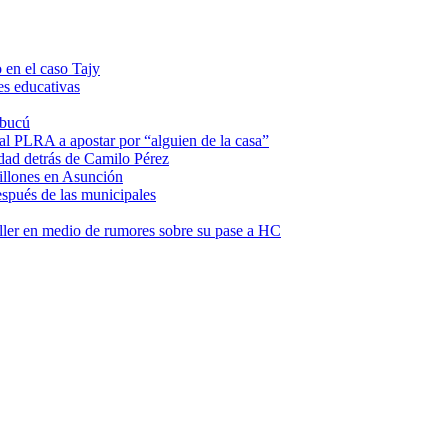
 en el caso Tajy
es educativas
mbucú
 al PLRA a apostar por “alguien de la casa”
dad detrás de Camilo Pérez
illones en Asunción
espués de las municipales
ller en medio de rumores sobre su pase a HC