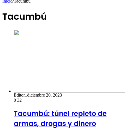
Inicio
/
Tacumbú
Tacumbú
Editor1
diciembre 20, 2023
0
32
Tacumbú: túnel repleto de
armas, drogas y dinero