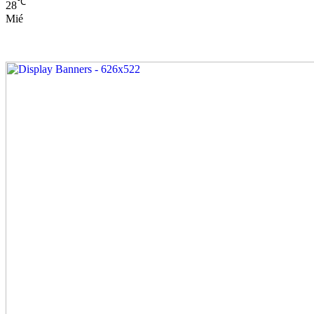
℃
28
Mié