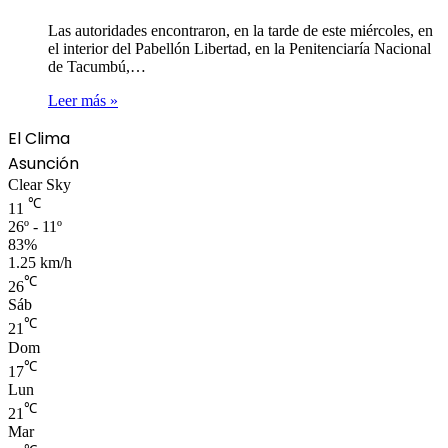
Las autoridades encontraron, en la tarde de este miércoles, en
el interior del Pabellón Libertad, en la Penitenciaría Nacional
de Tacumbú,…
Leer más »
El Clima
Asunción
Clear Sky
℃
11
26º - 11º
83%
1.25 km/h
℃
26
Sáb
℃
21
Dom
℃
17
Lun
℃
21
Mar