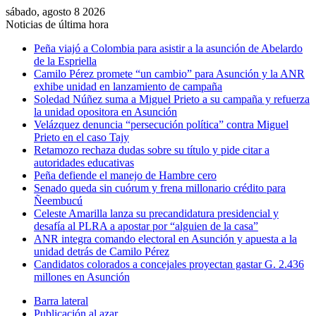
sábado, agosto 8 2026
Noticias de última hora
Peña viajó a Colombia para asistir a la asunción de Abelardo
de la Espriella
Camilo Pérez promete “un cambio” para Asunción y la ANR
exhibe unidad en lanzamiento de campaña
Soledad Núñez suma a Miguel Prieto a su campaña y refuerza
la unidad opositora en Asunción
Velázquez denuncia “persecución política” contra Miguel
Prieto en el caso Tajy
Retamozo rechaza dudas sobre su título y pide citar a
autoridades educativas
Peña defiende el manejo de Hambre cero
Senado queda sin cuórum y frena millonario crédito para
Ñeembucú
Celeste Amarilla lanza su precandidatura presidencial y
desafía al PLRA a apostar por “alguien de la casa”
ANR integra comando electoral en Asunción y apuesta a la
unidad detrás de Camilo Pérez
Candidatos colorados a concejales proyectan gastar G. 2.436
millones en Asunción
Barra lateral
Publicación al azar