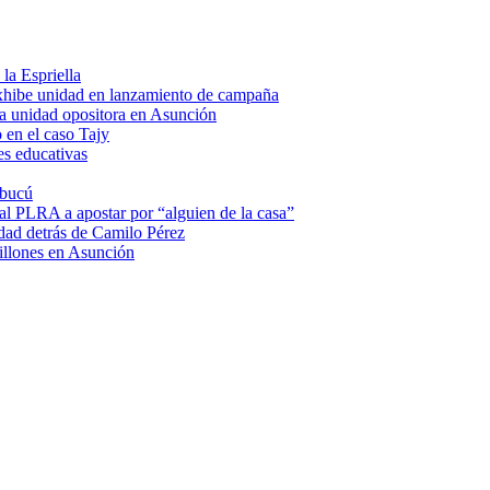
la Espriella
hibe unidad en lanzamiento de campaña
a unidad opositora en Asunción
 en el caso Tajy
es educativas
mbucú
 al PLRA a apostar por “alguien de la casa”
dad detrás de Camilo Pérez
illones en Asunción