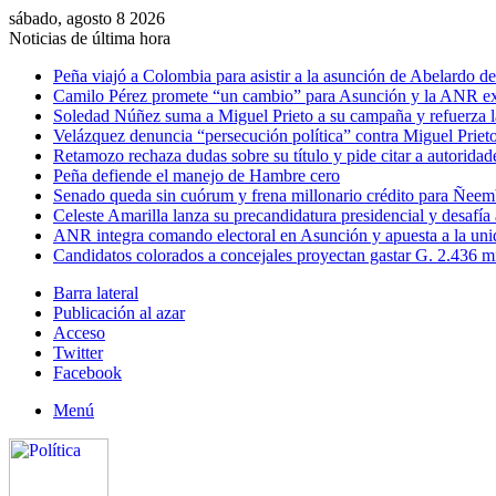
sábado, agosto 8 2026
Noticias de última hora
Peña viajó a Colombia para asistir a la asunción de Abelardo de 
Camilo Pérez promete “un cambio” para Asunción y la ANR ex
Soledad Núñez suma a Miguel Prieto a su campaña y refuerza l
Velázquez denuncia “persecución política” contra Miguel Prieto
Retamozo rechaza dudas sobre su título y pide citar a autoridad
Peña defiende el manejo de Hambre cero
Senado queda sin cuórum y frena millonario crédito para Ñee
Celeste Amarilla lanza su precandidatura presidencial y desafía
ANR integra comando electoral en Asunción y apuesta a la uni
Candidatos colorados a concejales proyectan gastar G. 2.436 m
Barra lateral
Publicación al azar
Acceso
Twitter
Facebook
Menú