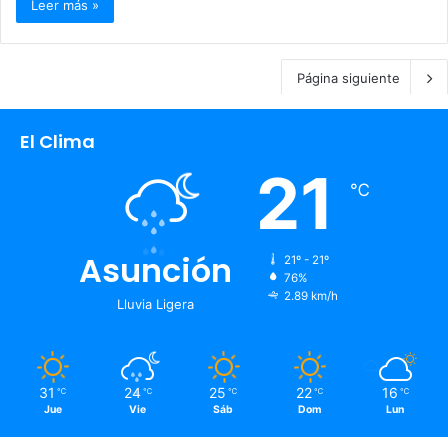
Leer más »
Página siguiente
El Clima
21
℃
Asunción
21º - 21º
76%
2.89 km/h
Lluvia Ligera
31
24
25
22
16
℃
℃
℃
℃
℃
Jue
Vie
Sáb
Dom
Lun