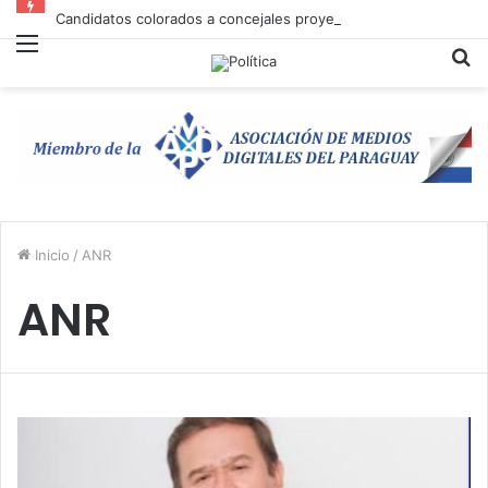
Candidatos colorados a concejales proyectan gastar G. 2.436 millones en Asunción
Menú
B
p
Inicio
/
ANR
ANR