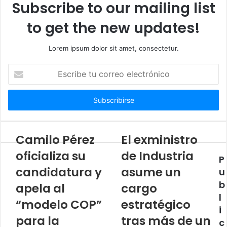
Subscribe to our mailing list
b
to get the new updates!
Lorem ipsum dolor sit amet, consectetur.
E
s
c
r
i
b
e
Camilo Pérez
El exministro
t
oficializa su
de Industria
u
P
c
candidatura y
asume un
u
o
b
apela al
cargo
r
l
r
“modelo COP”
estratégico
e
i
para la
tras más de un
o
c