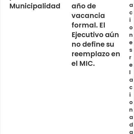
e
Municipalidad
año de
a
l
c
vacancia
e
i
c
formal. El
t
o
r
Ejecutivo aún
n
ó
e
no define su
n
s
i
reemplazo en
r
c
el MIC.
e
o
l
a
c
i
o
n
a
d
a