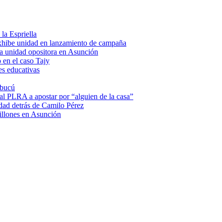
la Espriella
hibe unidad en lanzamiento de campaña
a unidad opositora en Asunción
 en el caso Tajy
es educativas
mbucú
 al PLRA a apostar por “alguien de la casa”
dad detrás de Camilo Pérez
illones en Asunción