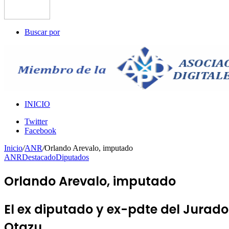
Buscar por
INICIO
Twitter
Facebook
Inicio
/
ANR
/
Orlando Arevalo, imputado
ANR
Destacado
Diputados
Orlando Arevalo, imputado
El ex diputado y ex-pdte del Jurad
Otazu