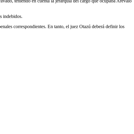
gravado, teniendo en cuenta la jerarquía del cargo que ocupaba Arévalo
s indebidos.
penales correspondientes. En tanto, el juez Otazú deberá definir los