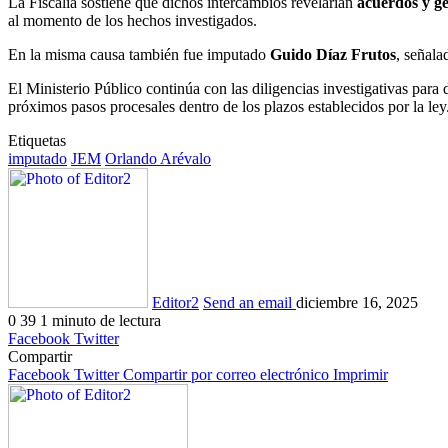
La Fiscalía sostiene que dichos intercambios revelarían
acuerdos y ge
al momento de los hechos investigados.
En la misma causa también fue imputado
Guido Díaz Frutos
, señala
El Ministerio Público continúa con las diligencias investigativas para 
próximos pasos procesales dentro de los plazos establecidos por la ley
Etiquetas
imputado
JEM
Orlando Arévalo
Editor2
Send an email
diciembre 16, 2025
0
39
1 minuto de lectura
Facebook
Twitter
Compartir
Facebook
Twitter
Compartir por correo electrónico
Imprimir