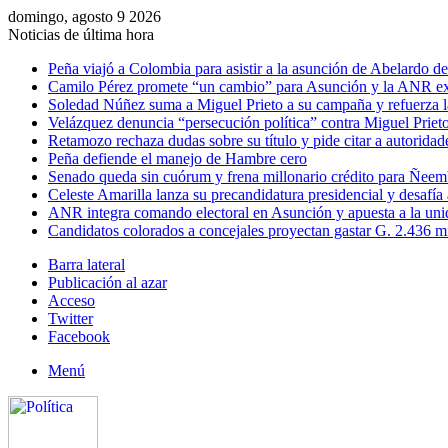
domingo, agosto 9 2026
Noticias de última hora
Peña viajó a Colombia para asistir a la asunción de Abelardo de 
Camilo Pérez promete “un cambio” para Asunción y la ANR ex
Soledad Núñez suma a Miguel Prieto a su campaña y refuerza l
Velázquez denuncia “persecución política” contra Miguel Prieto
Retamozo rechaza dudas sobre su título y pide citar a autoridad
Peña defiende el manejo de Hambre cero
Senado queda sin cuórum y frena millonario crédito para Ñee
Celeste Amarilla lanza su precandidatura presidencial y desafía
ANR integra comando electoral en Asunción y apuesta a la uni
Candidatos colorados a concejales proyectan gastar G. 2.436 m
Barra lateral
Publicación al azar
Acceso
Twitter
Facebook
Menú