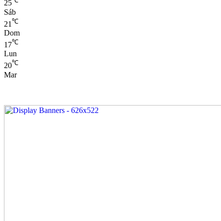
℃
25
Sáb
℃
21
Dom
℃
17
Lun
℃
20
Mar