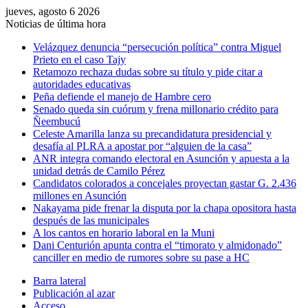
jueves, agosto 6 2026
Noticias de última hora
Velázquez denuncia “persecución política” contra Miguel
Prieto en el caso Tajy
Retamozo rechaza dudas sobre su título y pide citar a
autoridades educativas
Peña defiende el manejo de Hambre cero
Senado queda sin cuórum y frena millonario crédito para
Ñeembucú
Celeste Amarilla lanza su precandidatura presidencial y
desafía al PLRA a apostar por “alguien de la casa”
ANR integra comando electoral en Asunción y apuesta a la
unidad detrás de Camilo Pérez
Candidatos colorados a concejales proyectan gastar G. 2.436
millones en Asunción
Nakayama pide frenar la disputa por la chapa opositora hasta
después de las municipales
A los cantos en horario laboral en la Muni
Dani Centurión apunta contra el “timorato y almidonado”
canciller en medio de rumores sobre su pase a HC
Barra lateral
Publicación al azar
Acceso