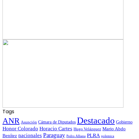
Tags
Destacado
ANR
Gobierno
Asunción
Cámara de Diputados
Honor Colorado
Horacio Cartes
Mario Abdo
Hugo Velázquez
Paraguay
nacionales
PLRA
Benítez
polemica
Pedro Alliana