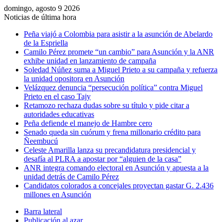
domingo, agosto 9 2026
Noticias de última hora
Peña viajó a Colombia para asistir a la asunción de Abelardo
de la Espriella
Camilo Pérez promete “un cambio” para Asunción y la ANR
exhibe unidad en lanzamiento de campaña
Soledad Núñez suma a Miguel Prieto a su campaña y refuerza
la unidad opositora en Asunción
Velázquez denuncia “persecución política” contra Miguel
Prieto en el caso Tajy
Retamozo rechaza dudas sobre su título y pide citar a
autoridades educativas
Peña defiende el manejo de Hambre cero
Senado queda sin cuórum y frena millonario crédito para
Ñeembucú
Celeste Amarilla lanza su precandidatura presidencial y
desafía al PLRA a apostar por “alguien de la casa”
ANR integra comando electoral en Asunción y apuesta a la
unidad detrás de Camilo Pérez
Candidatos colorados a concejales proyectan gastar G. 2.436
millones en Asunción
Barra lateral
Publicación al azar