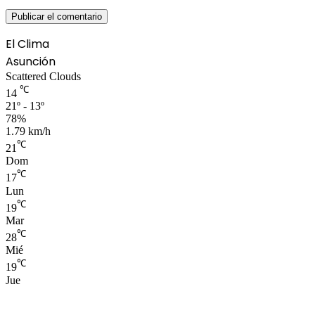
El Clima
Asunción
Scattered Clouds
℃
14
21º - 13º
78%
1.79 km/h
℃
21
Dom
℃
17
Lun
℃
19
Mar
℃
28
Mié
℃
19
Jue