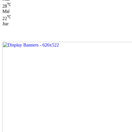
℃
28
Mié
℃
22
Jue