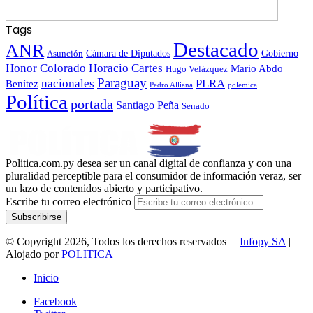
Tags
Destacado
ANR
Gobierno
Asunción
Cámara de Diputados
Honor Colorado
Horacio Cartes
Mario Abdo
Hugo Velázquez
Paraguay
nacionales
PLRA
Benítez
polemica
Pedro Alliana
Política
portada
Santiago Peña
Senado
Politica.com.py desea ser un canal digital de confianza y con una
pluralidad perceptible para el consumidor de información veraz, ser
un lazo de contenidos abierto y participativo.
Escribe tu correo electrónico
© Copyright 2026, Todos los derechos reservados |
Infopy SA
|
Alojado por
POLITICA
Inicio
Facebook