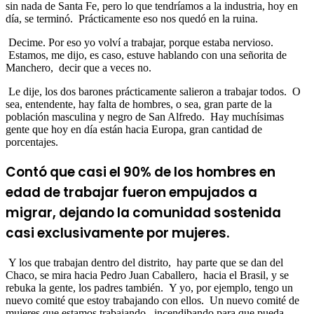
sin nada de Santa Fe,
pero lo que tendríamos a la industria, hoy en
día, se terminó.
Prácticamente eso nos quedó en la ruina.
Decime.
Por eso yo volví a trabajar, porque estaba nervioso.
Estamos, me dijo, es caso, estuve hablando con una señorita de
Manchero,
decir que a veces no.
Le dije, los dos barones prácticamente salieron a trabajar todos.
O
sea, entendente, hay falta de hombres,
o sea, gran parte de la
población masculina y negro de San Alfredo.
Hay muchísimas
gente que hoy en día están hacia Europa,
gran cantidad de
porcentajes.
Contó que casi el 90% de los hombres en
edad de trabajar fueron empujados a
migrar, dejando la comunidad sostenida
casi exclusivamente por mujeres.
Y los que trabajan dentro del distrito,
hay parte que se dan del
Chaco, se mira hacia Pedro Juan Caballero,
hacia el Brasil, y se
rebuka la gente, los padres también.
Y yo, por ejemplo, tengo un
nuevo comité que estoy trabajando con ellos.
Un nuevo comité de
mujeres que estamos trabajando,
incendibando para que pueda