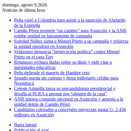
domingo, agosto 9 2026
Noticias de última hora
Peña viajó a Colombia para asistir a la asunción de Abelardo
de la Espriella
Camilo Pérez promete “un cambio” para Asunción y la ANR
exhibe unidad en lanzamiento de campaña
Soledad Núñez suma a Miguel Prieto a su campaña y refuerza
la unidad opositora en Asunción
Velázquez denuncia “persecución política” contra Miguel
Prieto en el caso Tajy
Retamozo rechaza dudas sobre su título y pide citar a
autoridades educativas
Peña defiende el manejo de Hambre cero
Senado queda sin cuórum y frena millonario crédito para
Ñeembucú
Celeste Amarilla lanza su precandidatura presidencial y
desafía al PLRA a apostar por “alguien de la casa”
ANR integra comando electoral en Asunción y apuesta a la
unidad detrás de Camilo Pérez
Candidatos colorados a concejales proyectan gastar G. 2.436
millones en Asunción
Barra lateral
Publicación al azar