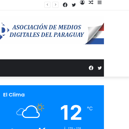
Facebook
Twitter
Acceso
Publicación
Barra
anzamiento de campaña
al
lateral
azar
Facebook
Twitter
El Clima
12
℃
17º - 12º