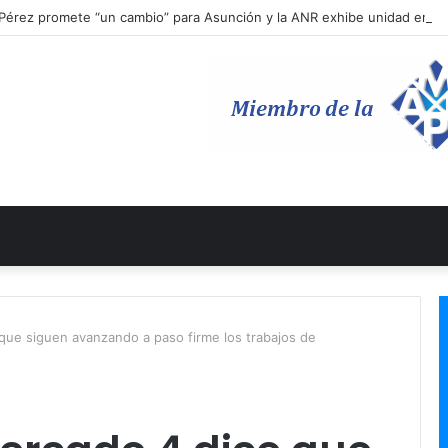
Pérez promete “un cambio” para Asunción y la ANR exhibe unidad en l
 que siguen avanzando a paso firme los trabajos de