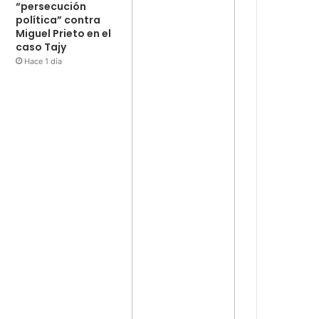
“persecución
política” contra
Miguel Prieto en el
caso Tajy
Hace 1 día