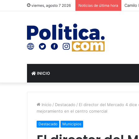
Camilo 
viernes, agosto 7 2026
Noticias de última hora
INICIO
Inicio
/
Destacado
/
El director del Mercado 4 dice
mejoramiento en el centro comercial
Destacado
Municipios