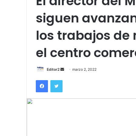
El director del
siguen avanzan
los trabajos de
el centro comer
Send
Editor2
marzo 2, 2022
an
Facebook
Twitter
email