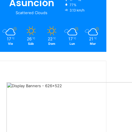
Asunción
77%
3.13 km/h
Scattered Clouds
17
26
22
17
21
℃
℃
℃
℃
℃
Vie
Sáb
Dom
Lun
Mar