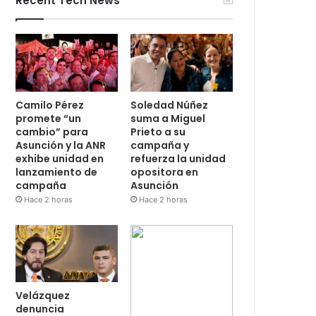
Recent Tech News
Camilo Pérez
Soledad Núñez
promete “un
suma a Miguel
cambio” para
Prieto a su
Asunción y la ANR
campaña y
exhibe unidad en
refuerza la unidad
lanzamiento de
opositora en
campaña
Asunción
Hace 2 horas
Hace 2 horas
Velázquez
denuncia