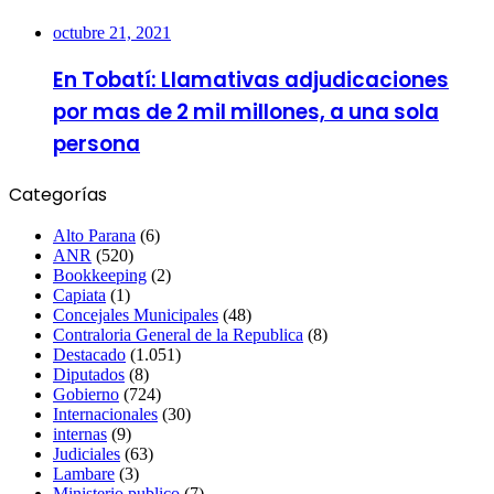
octubre 21, 2021
En Tobatí: Llamativas adjudicaciones
por mas de 2 mil millones, a una sola
persona
Categorías
Alto Parana
(6)
ANR
(520)
Bookkeeping
(2)
Capiata
(1)
Concejales Municipales
(48)
Contraloria General de la Republica
(8)
Destacado
(1.051)
Diputados
(8)
Gobierno
(724)
Internacionales
(30)
internas
(9)
Judiciales
(63)
Lambare
(3)
Ministerio publico
(7)