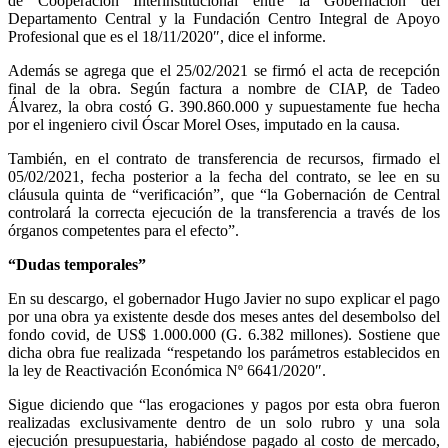
de Cooperación Interinstitucional entre la Gobernación del
Departamento Central y la Fundación Centro Integral de Apoyo
Profesional que es el 18/11/2020″, dice el informe.
Además se agrega que el 25/02/2021 se firmó el acta de recepción
final de la obra. Según factura a nombre de CIAP, de Tadeo
Álvarez, la obra costó G. 390.860.000 y supuestamente fue hecha
por el ingeniero civil Óscar Morel Oses, imputado en la causa.
También, en el contrato de transferencia de recursos, firmado el
05/02/2021, fecha posterior a la fecha del contrato, se lee en su
cláusula quinta de “verificación”, que “la Gobernación de Central
controlará la correcta ejecución de la transferencia a través de los
órganos competentes para el efecto”.
“Dudas temporales”
En su descargo, el gobernador Hugo Javier no supo explicar el pago
por una obra ya existente desde dos meses antes del desembolso del
fondo covid, de US$ 1.000.000 (G. 6.382 millones). Sostiene que
dicha obra fue realizada “respetando los parámetros establecidos en
la ley de Reactivación Económica Nº 6641/2020″.
Sigue diciendo que “las erogaciones y pagos por esta obra fueron
realizadas exclusivamente dentro de un solo rubro y una sola
ejecución presupuestaria, habiéndose pagado al costo de mercado,