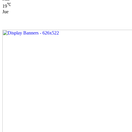
℃
19
Jue