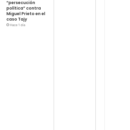
“persecución
política” contra
Miguel Prieto en el
caso Tajy
Hace 1 día