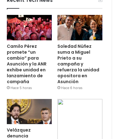
Recent Tech News
Camilo Pérez
Soledad Núñez
promete “un
suma a Miguel
cambio” para
Prieto a su
Asunción y la ANR
campaña y
exhibe unidad en
refuerza la unidad
lanzamiento de
opositora en
campaña
Asunción
Hace 5 horas
Hace 6 horas
Velázquez
denuncia