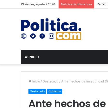
Camilo 
viernes, agosto 7 2026
Noticias de última hora
INICIO
Inicio
/
Destacado
/
Ante hechos de inseguridad Dip
Destacado
Gobierno
Ante hechos de