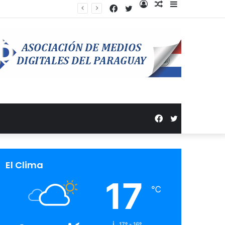
Facebook
Twitter
Acceso
Publicación
Barra
anzamiento de campaña
al
lateral
azar
Facebook
Twitter
El Clima
17
℃
17º - 16º