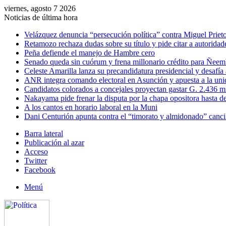
viernes, agosto 7 2026
Noticias de última hora
Velázquez denuncia “persecución política” contra Miguel Prieto
Retamozo rechaza dudas sobre su título y pide citar a autoridad
Peña defiende el manejo de Hambre cero
Senado queda sin cuórum y frena millonario crédito para Ñee
Celeste Amarilla lanza su precandidatura presidencial y desafía
ANR integra comando electoral en Asunción y apuesta a la uni
Candidatos colorados a concejales proyectan gastar G. 2.436 m
Nakayama pide frenar la disputa por la chapa opositora hasta d
A los cantos en horario laboral en la Muni
Dani Centurión apunta contra el “timorato y almidonado” canci
Barra lateral
Publicación al azar
Acceso
Twitter
Facebook
Menú