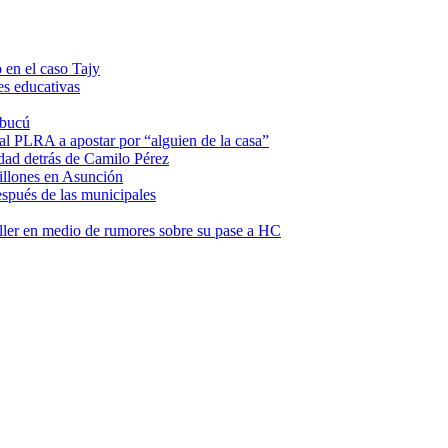
 en el caso Tajy
es educativas
mbucú
 al PLRA a apostar por “alguien de la casa”
dad detrás de Camilo Pérez
illones en Asunción
espués de las municipales
ller en medio de rumores sobre su pase a HC