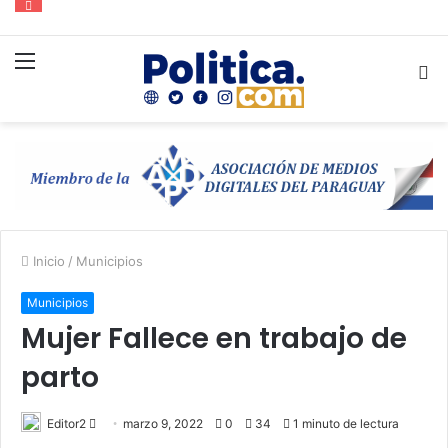
Menú
B
p
Inicio
/
Municipios
Municipios
Mujer Fallece en trabajo de
parto
Send
Editor2
marzo 9, 2022
0
34
1 minuto de lectura
an