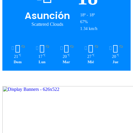
Asunción
18º - 18º
67%
Scattered Clouds
1.34 km/h
℃
℃
℃
℃
℃
21
17
20
27
20
Dom
Lun
Mar
Mié
Jue