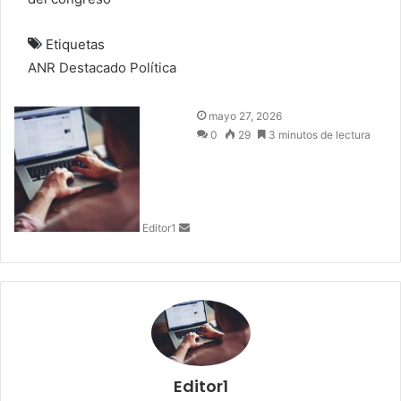
Etiquetas
ANR
Destacado
Política
S
mayo 27, 2026
e
0
29
3 minutos de lectura
n
d
a
n
Editor1
e
m
a
i
l
Editor1