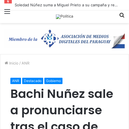
Soledad Núñez suma a Miguel Prieto a su campaña y refuerza la unidad opositora en Asunción
Menú
B
p
Inicio
/
ANR
ANR
Destacado
Gobierno
Bachi Nuñez sale
a pronunciarse
tras el caso de