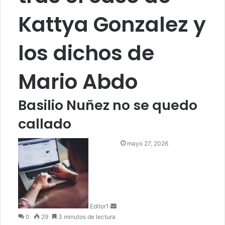
Kattya Gonzalez y
los dichos de
Mario Abdo
Basilio Nuñez no se quedo
callado
S
mayo 27, 2026
e
n
d
a
n
Editor1
e
0
29
3 minutos de lectura
m