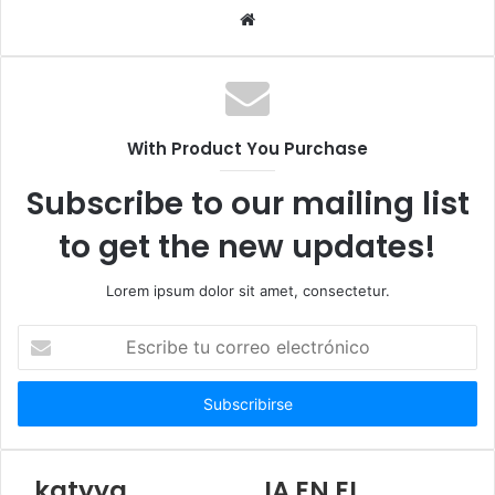
S
i
t
i
o
With Product You Purchase
w
e
Subscribe to our mailing list
b
to get the new updates!
Lorem ipsum dolor sit amet, consectetur.
E
s
c
r
i
b
e
katyya
IA EN EL