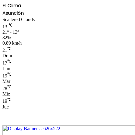
El Clima
Asunción
Scattered Clouds
℃
13
21º - 13º
82%
0.89 km/h
℃
21
Dom
℃
17
Lun
℃
19
Mar
℃
28
Mié
℃
19
Jue