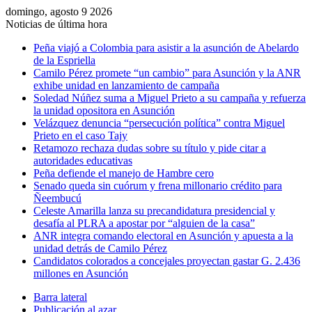
domingo, agosto 9 2026
Noticias de última hora
Peña viajó a Colombia para asistir a la asunción de Abelardo
de la Espriella
Camilo Pérez promete “un cambio” para Asunción y la ANR
exhibe unidad en lanzamiento de campaña
Soledad Núñez suma a Miguel Prieto a su campaña y refuerza
la unidad opositora en Asunción
Velázquez denuncia “persecución política” contra Miguel
Prieto en el caso Tajy
Retamozo rechaza dudas sobre su título y pide citar a
autoridades educativas
Peña defiende el manejo de Hambre cero
Senado queda sin cuórum y frena millonario crédito para
Ñeembucú
Celeste Amarilla lanza su precandidatura presidencial y
desafía al PLRA a apostar por “alguien de la casa”
ANR integra comando electoral en Asunción y apuesta a la
unidad detrás de Camilo Pérez
Candidatos colorados a concejales proyectan gastar G. 2.436
millones en Asunción
Barra lateral
Publicación al azar