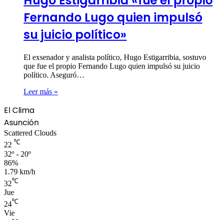
Hugo Estigarribia «fue el propio
Fernando Lugo quien impulsó
su juicio político»
El exsenador y analista político, Hugo Estigarribia, sostuvo
que fue el propio Fernando Lugo quien impulsó su juicio
político. Aseguró…
Leer más »
El Clima
Asunción
Scattered Clouds
℃
22
32º - 20º
86%
1.79 km/h
℃
32
Jue
℃
24
Vie