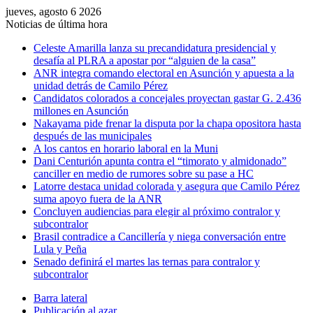
jueves, agosto 6 2026
Noticias de última hora
Celeste Amarilla lanza su precandidatura presidencial y
desafía al PLRA a apostar por “alguien de la casa”
ANR integra comando electoral en Asunción y apuesta a la
unidad detrás de Camilo Pérez
Candidatos colorados a concejales proyectan gastar G. 2.436
millones en Asunción
Nakayama pide frenar la disputa por la chapa opositora hasta
después de las municipales
A los cantos en horario laboral en la Muni
Dani Centurión apunta contra el “timorato y almidonado”
canciller en medio de rumores sobre su pase a HC
Latorre destaca unidad colorada y asegura que Camilo Pérez
suma apoyo fuera de la ANR
Concluyen audiencias para elegir al próximo contralor y
subcontralor
Brasil contradice a Cancillería y niega conversación entre
Lula y Peña
Senado definirá el martes las ternas para contralor y
subcontralor
Barra lateral
Publicación al azar