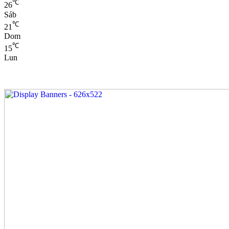
℃
26
Sáb
℃
21
Dom
℃
15
Lun