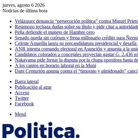
jueves, agosto 6 2026
Noticias de última hora
Velázquez denuncia “persecución política” contra Miguel Prieto
Retamozo rechaza dudas sobre su título y pide citar a autoridad
Peña defiende el manejo de Hambre cero
Senado queda sin cuórum y frena millonario crédito para Ñee
Celeste Amarilla lanza su precandidatura presidencial y desafía
ANR integra comando electoral en Asunción y apuesta a la uni
Candidatos colorados a concejales proyectan gastar G. 2.436 m
Nakayama pide frenar la disputa por la chapa opositora hasta d
A los cantos en horario laboral en la Muni
Dani Centurión apunta contra el “timorato y almidonado” canci
Barra lateral
Publicación al azar
Acceso
Twitter
Facebook
Menú