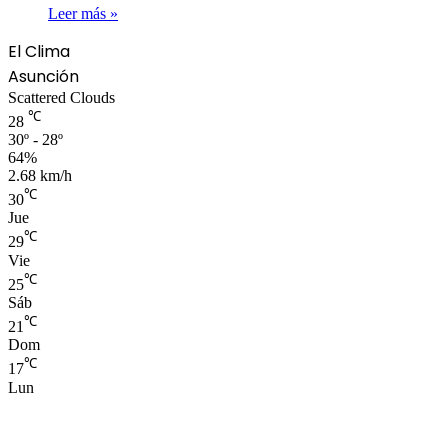
Leer más »
El Clima
Asunción
Scattered Clouds
℃
28
30º - 28º
64%
2.68 km/h
℃
30
Jue
℃
29
Vie
℃
25
Sáb
℃
21
Dom
℃
17
Lun