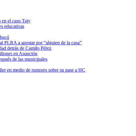
 en el caso Tajy
es educativas
mbucú
 al PLRA a apostar por “alguien de la casa”
dad detrás de Camilo Pérez
illones en Asunción
espués de las municipales
ller en medio de rumores sobre su pase a HC