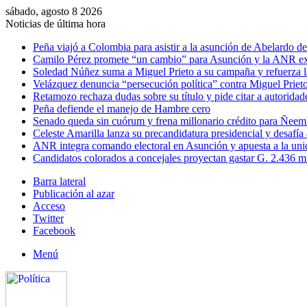
sábado, agosto 8 2026
Noticias de última hora
Peña viajó a Colombia para asistir a la asunción de Abelardo de 
Camilo Pérez promete “un cambio” para Asunción y la ANR ex
Soledad Núñez suma a Miguel Prieto a su campaña y refuerza l
Velázquez denuncia “persecución política” contra Miguel Prieto
Retamozo rechaza dudas sobre su título y pide citar a autoridad
Peña defiende el manejo de Hambre cero
Senado queda sin cuórum y frena millonario crédito para Ñee
Celeste Amarilla lanza su precandidatura presidencial y desafía
ANR integra comando electoral en Asunción y apuesta a la uni
Candidatos colorados a concejales proyectan gastar G. 2.436 m
Barra lateral
Publicación al azar
Acceso
Twitter
Facebook
Menú