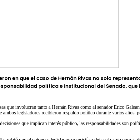
ieron en que el caso de Hernán Rivas no solo represent
sponsabilidad política e institucional del Senado, que l
usas que involucran tanto a Hernán Rivas como al senador Erico Galeano,
 ambos legisladores recibieron respaldo político durante varios años, p
cisiones que implican interés público, las responsabilidades son políti
relató que el entonces legislador se resistía a dejar el cargo pese al d