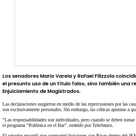
Los senadores Mario Varela y Rafael Filizzola coincid
el presunto uso de un título falso, sino también una re
Enjuiciamiento de Magistrados.
Las declaraciones surgieron en medio de las repercusiones por las ca
son exclusivamente personales. Sin embargo, las críticas apuntan a que
“Las responsabilidades son individuales, pero cuando se deben tomar de
el programa “Polémica en el Bar”, emitido por Telefuturo.
El senador recordó que compartió funciones con Rivas dentro del JEM y 