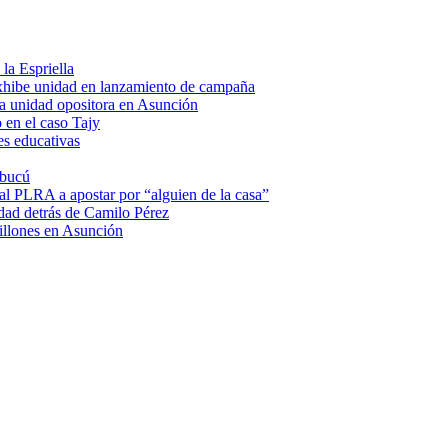
la Espriella
hibe unidad en lanzamiento de campaña
a unidad opositora en Asunción
 en el caso Tajy
es educativas
mbucú
 al PLRA a apostar por “alguien de la casa”
dad detrás de Camilo Pérez
illones en Asunción