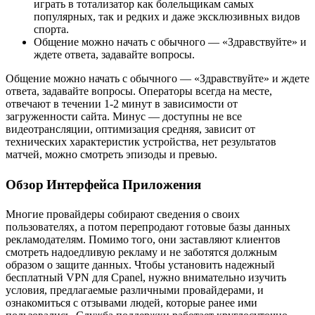
играть в тотализатор как болельщикам самых
популярных, так и редких и даже эксклюзивных видов
спорта.
Общение можно начать с обычного — «Здравствуйте» и
ждете ответа, задавайте вопросы.
Общение можно начать с обычного — «Здравствуйте» и ждете
ответа, задавайте вопросы. Операторы всегда на месте,
отвечают в течении 1-2 минут в зависимости от
загруженности сайта. Минус — доступны не все
видеотрансляции, оптимизация средняя, ​​зависит от
технических характеристик устройства, нет результатов
матчей, можно смотреть эпизоды и превью.
Обзор Интерфейса Приложения
Многие провайдеры собирают сведения о своих
пользователях, а потом перепродают готовые базы данных
рекламодателям. Помимо того, они заставляют клиентов
смотреть надоедливую рекламу и не заботятся должным
образом о защите данных. Чтобы установить надежный
бесплатный VPN для Cpanel, нужно внимательно изучить
условия, предлагаемые различными провайдерами, и
ознакомиться с отзывами людей, которые ранее ими