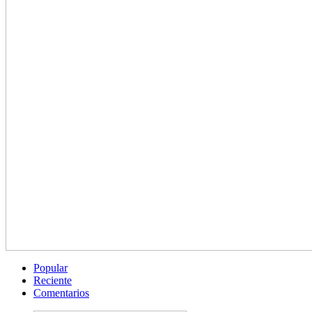
Popular
Reciente
Comentarios