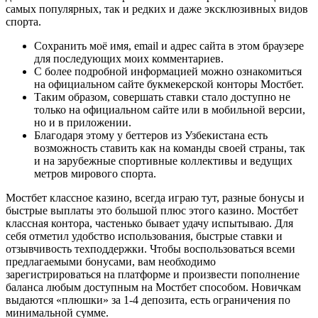
самых популярных, так и редких и даже эксклюзивных видов
спорта.
Сохранить моё имя, email и адрес сайта в этом браузере
для последующих моих комментариев.
С более подробной информацией можно ознакомиться
на официальном сайте букмекерской конторы Мостбет.
Таким образом, совершать ставки стало доступно не
только на официальном сайте или в мобильной версии,
но и в приложении.
Благодаря этому у беттеров из Узбекистана есть
возможность ставить как на команды своей страны, так
и на зарубежные спортивные коллективы и ведущих
метров мирового спорта.
Мостбет классное казино, всегда играю тут, разные бонусы и
быстрые выплаты это большой плюс этого казино. Мостбет
классная контора, частенько бывает удачу испытываю. Для
себя отметил удобство использования, быстрые ставки и
отзывчивость техподдержки. Чтобы воспользоваться всеми
предлагаемыми бонусами, вам необходимо
зарегистрироваться на платформе и произвести пополнение
баланса любым доступным на Мостбет способом. Новичкам
выдаются «плюшки» за 1-4 депозита, есть ограничения по
минимальной сумме.