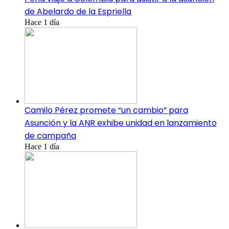
de Abelardo de la Espriella
Hace 1 día
Camilo Pérez promete “un cambio” para
Asunción y la ANR exhibe unidad en lanzamiento
de campaña
Hace 1 día