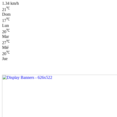
1.34 km/h
℃
21
Dom
℃
17
Lun
℃
20
Mar
℃
27
Mié
℃
20
Jue