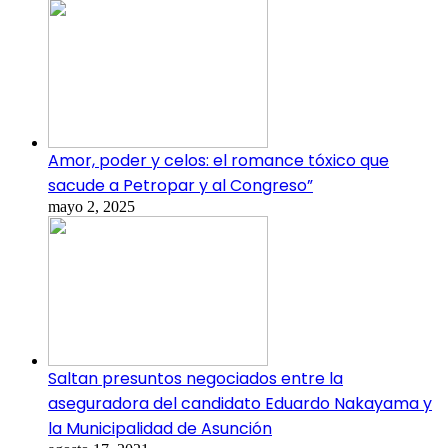
Amor, poder y celos: el romance tóxico que
sacude a Petropar y al Congreso”
mayo 2, 2025
Saltan presuntos negociados entre la
aseguradora del candidato Eduardo Nakayama y
la Municipalidad de Asunción