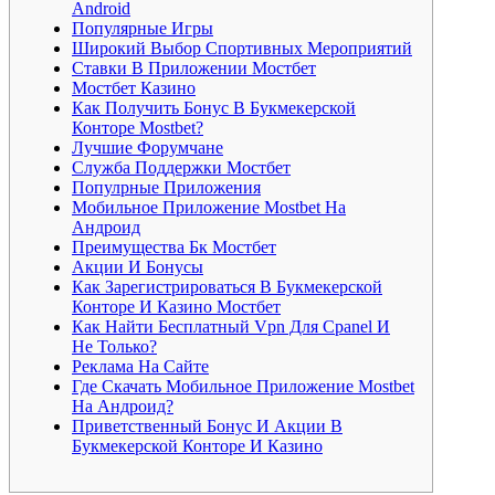
Android
Популярные Игры
Широкий Выбор Спортивных Мероприятий
Ставки В Приложении Мостбет
Мостбет Казино
Как Получить Бонус В Букмекерской
Конторе Mostbet?
Лучшие Форумчане
Служба Поддержки Мостбет
Популрные Приложения
Мобильное Приложение Mostbet На
Андроид
Преимущества Бк Мостбет
Акции И Бонусы
Как Зарегистрироваться В Букмекерской
Конторе И Казино Мостбет
Как Найти Бесплатный Vpn Для Cpanel И
Не Только?
Реклама На Сайте
Где Скачать Мобильное Приложение Mostbet
На Андроид?
Приветственный Бонус И Акции В
Букмекерской Конторе И Казино