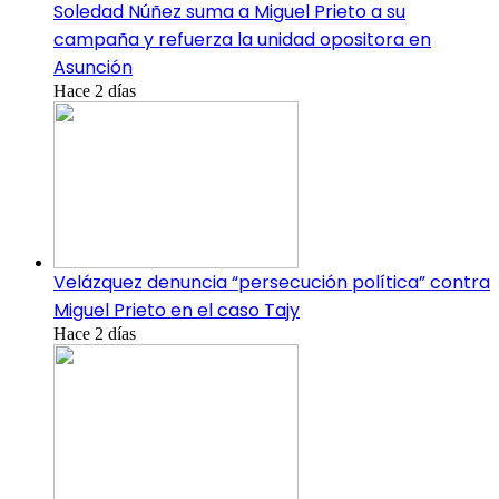
Soledad Núñez suma a Miguel Prieto a su
campaña y refuerza la unidad opositora en
Asunción
Hace 2 días
Velázquez denuncia “persecución política” contra
Miguel Prieto en el caso Tajy
Hace 2 días