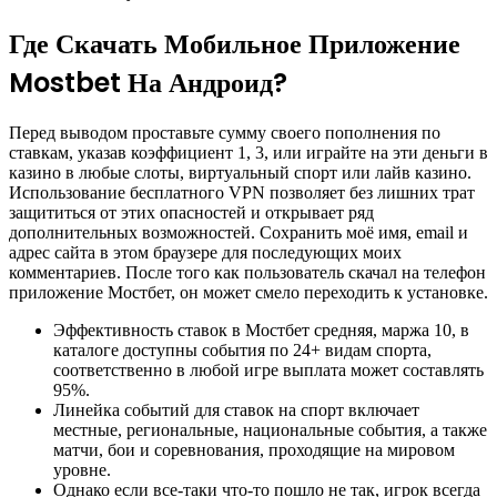
Где Скачать Мобильное Приложение
Mostbet На Андроид?
Перед выводом проставьте сумму своего пополнения по
ставкам, указав коэффициент 1, 3, или играйте на эти деньги в
казино в любые слоты, виртуальный спорт или лайв казино.
Использование бесплатного VPN позволяет без лишних трат
защититься от этих опасностей и открывает ряд
дополнительных возможностей. Сохранить моё имя, email и
адрес сайта в этом браузере для последующих моих
комментариев. После того как пользователь скачал на телефон
приложение Мостбет, он может смело переходить к установке.
Эффективность ставок в Мостбет средняя, ​​маржа 10, в
каталоге доступны события по 24+ видам спорта,
соответственно в любой игре выплата может составлять
95%.
Линейка событий для ставок на спорт включает
местные, региональные, национальные события, а также
матчи, бои и соревнования, проходящие на мировом
уровне.
Однако если все-таки что-то пошло не так, игрок всегда