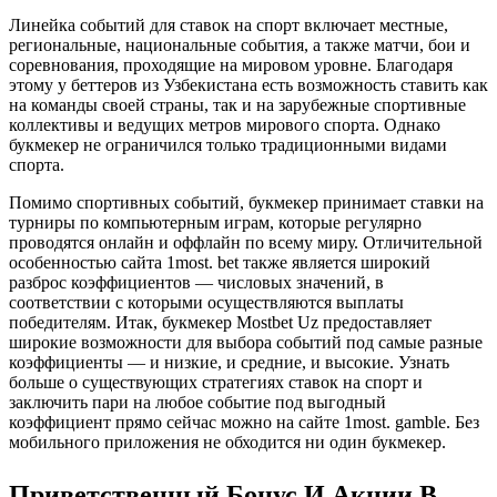
Линейка событий для ставок на спорт включает местные,
региональные, национальные события, а также матчи, бои и
соревнования, проходящие на мировом уровне. Благодаря
этому у беттеров из Узбекистана есть возможность ставить как
на команды своей страны, так и на зарубежные спортивные
коллективы и ведущих метров мирового спорта. Однако
букмекер не ограничился только традиционными видами
спорта.
Помимо спортивных событий, букмекер принимает ставки на
турниры по компьютерным играм, которые регулярно
проводятся онлайн и оффлайн по всему миру. Отличительной
особенностью сайта 1most. bet также является широкий
разброс коэффициентов — числовых значений, в
соответствии с которыми осуществляются выплаты
победителям. Итак, букмекер Mostbet Uz предоставляет
широкие возможности для выбора событий под самые разные
коэффициенты — и низкие, и средние, и высокие. Узнать
больше о существующих стратегиях ставок на спорт и
заключить пари на любое событие под выгодный
коэффициент прямо сейчас можно на сайте 1most. gamble. Без
мобильного приложения не обходится ни один букмекер.
Приветственный Бонус И Акции В