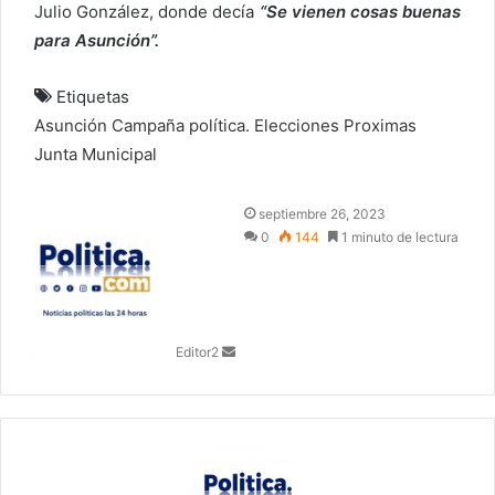
Julio González, donde decía
“Se vienen cosas buenas
para Asunción”.
Etiquetas
Asunción
Campaña política.
Elecciones Proximas
Junta Municipal
S
septiembre 26, 2023
e
0
144
1 minuto de lectura
n
d
a
n
Editor2
e
m
a
i
l