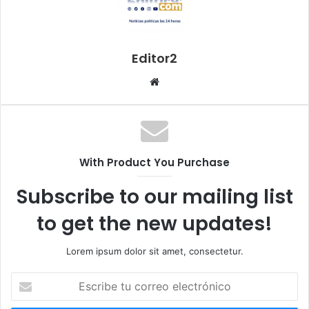
Editor2
S
i
t
i
o
With Product You Purchase
w
e
Subscribe to our mailing list
b
to get the new updates!
Lorem ipsum dolor sit amet, consectetur.
E
s
c