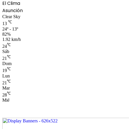
El Clima
Asunción
Clear Sky
℃
13
24º - 13º
82%
1.92 km/h
℃
24
Sáb
℃
21
Dom
℃
19
Lun
℃
21
Mar
℃
28
Mié