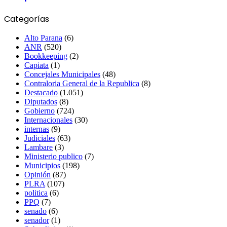
Categorías
Alto Parana
(6)
ANR
(520)
Bookkeeping
(2)
Capiata
(1)
Concejales Municipales
(48)
Contraloria General de la Republica
(8)
Destacado
(1.051)
Diputados
(8)
Gobierno
(724)
Internacionales
(30)
internas
(9)
Judiciales
(63)
Lambare
(3)
Ministerio publico
(7)
Municipios
(198)
Opinión
(87)
PLRA
(107)
politica
(6)
PPQ
(7)
senado
(6)
senador
(1)