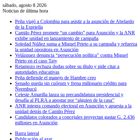
sábado, agosto 8 2026
Noticias de última hora
Peña viajó a Colombia para asistir a la asunción de Abelardo
de la Espriella
Camilo Pérez promete “un cambio” para Asunción y la ANR
exhibe unidad en lanzamiento de campaña
Soledad Núñez suma a Miguel Prieto a su campaña y refuerza
la unidad opositora en Asunción
Velázquez denuncia “persecución política” contra Miguel
Prieto en el caso Tajy
Retamozo rechaza dudas sobre su título y pide citar a
autoridades educativas
Peña defiende el manejo de Hambre cero
Senado queda sin cuórum y frena millonario crédito para
Ñeembucú
Celeste Amarilla lanza su precandidatura presidencial y
desafía al PLRA a apostar por “alguien de la casa”
ANR integra comando electoral en Asunción y apuesta a la
unidad detrás de Camilo Pérez
Candidatos colorados a concejales proyectan gastar G. 2.436
millones en Asunción
Barra lateral
Publicación al azar