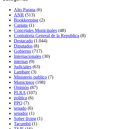
Alto Parana
(6)
ANR
(513)
Bookkeeping
(2)
Capiata
(1)
Concejales Municipales
(48)
Contraloria General de la Republica
(8)
Destacado
(1.044)
Diputados
(8)
Gobierno
(717)
Internacionales
(30)
internas
(9)
Judiciales
(63)
Lambare
(3)
Ministerio publico
(7)
Municipios
(198)
Opinión
(87)
PLRA
(107)
politica
(6)
PPQ
(7)
senado
(6)
senador
(1)
Sober living
(1)
Tacumbú
(1)
TSJE
(16)