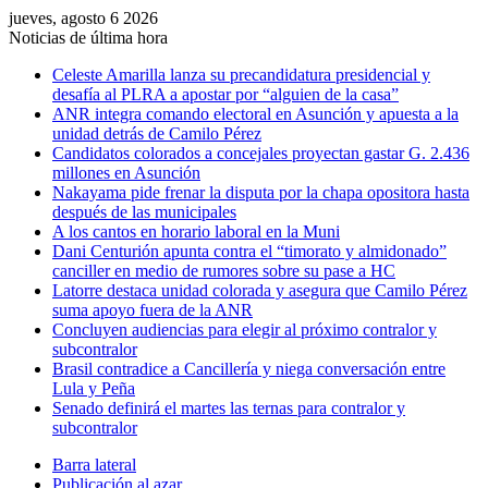
jueves, agosto 6 2026
Noticias de última hora
Celeste Amarilla lanza su precandidatura presidencial y
desafía al PLRA a apostar por “alguien de la casa”
ANR integra comando electoral en Asunción y apuesta a la
unidad detrás de Camilo Pérez
Candidatos colorados a concejales proyectan gastar G. 2.436
millones en Asunción
Nakayama pide frenar la disputa por la chapa opositora hasta
después de las municipales
A los cantos en horario laboral en la Muni
Dani Centurión apunta contra el “timorato y almidonado”
canciller en medio de rumores sobre su pase a HC
Latorre destaca unidad colorada y asegura que Camilo Pérez
suma apoyo fuera de la ANR
Concluyen audiencias para elegir al próximo contralor y
subcontralor
Brasil contradice a Cancillería y niega conversación entre
Lula y Peña
Senado definirá el martes las ternas para contralor y
subcontralor
Barra lateral
Publicación al azar