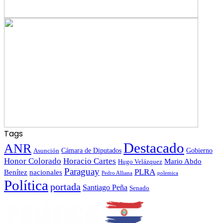
Tags
Destacado
ANR
Gobierno
Asunción
Cámara de Diputados
Honor Colorado
Horacio Cartes
Mario Abdo
Hugo Velázquez
Paraguay
PLRA
Benítez
nacionales
polemica
Pedro Alliana
Política
portada
Santiago Peña
Senado