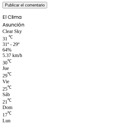
El Clima
Asunción
Clear Sky
℃
31
31º - 29º
64%
5.37 km/h
℃
30
Jue
℃
29
Vie
℃
25
Sáb
℃
21
Dom
℃
17
Lun