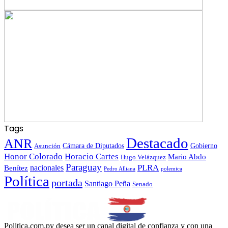
Tags
Destacado
ANR
Gobierno
Asunción
Cámara de Diputados
Honor Colorado
Horacio Cartes
Mario Abdo
Hugo Velázquez
Paraguay
PLRA
Benítez
nacionales
polemica
Pedro Alliana
Política
portada
Santiago Peña
Senado
Politica.com.py desea ser un canal digital de confianza y con una