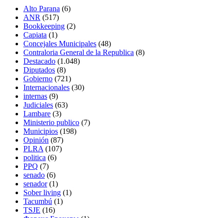
Alto Parana
(6)
ANR
(517)
Bookkeeping
(2)
Capiata
(1)
Concejales Municipales
(48)
Contraloria General de la Republica
(8)
Destacado
(1.048)
Diputados
(8)
Gobierno
(721)
Internacionales
(30)
internas
(9)
Judiciales
(63)
Lambare
(3)
Ministerio publico
(7)
Municipios
(198)
Opinión
(87)
PLRA
(107)
politica
(6)
PPQ
(7)
senado
(6)
senador
(1)
Sober living
(1)
Tacumbú
(1)
TSJE
(16)