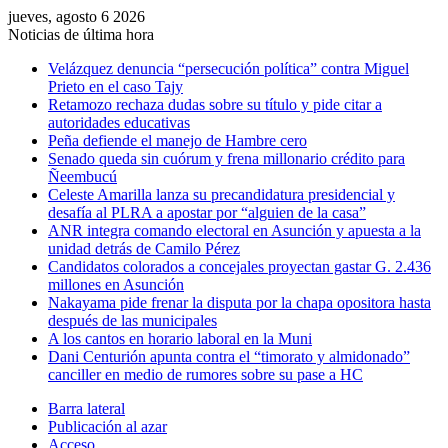
jueves, agosto 6 2026
Noticias de última hora
Velázquez denuncia “persecución política” contra Miguel
Prieto en el caso Tajy
Retamozo rechaza dudas sobre su título y pide citar a
autoridades educativas
Peña defiende el manejo de Hambre cero
Senado queda sin cuórum y frena millonario crédito para
Ñeembucú
Celeste Amarilla lanza su precandidatura presidencial y
desafía al PLRA a apostar por “alguien de la casa”
ANR integra comando electoral en Asunción y apuesta a la
unidad detrás de Camilo Pérez
Candidatos colorados a concejales proyectan gastar G. 2.436
millones en Asunción
Nakayama pide frenar la disputa por la chapa opositora hasta
después de las municipales
A los cantos en horario laboral en la Muni
Dani Centurión apunta contra el “timorato y almidonado”
canciller en medio de rumores sobre su pase a HC
Barra lateral
Publicación al azar
Acceso