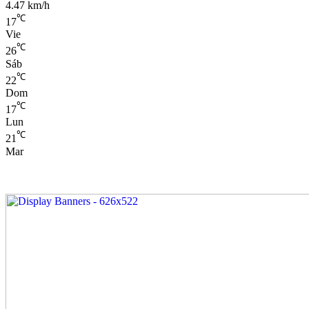
4.47 km/h
℃
17
Vie
℃
26
Sáb
℃
22
Dom
℃
17
Lun
℃
21
Mar