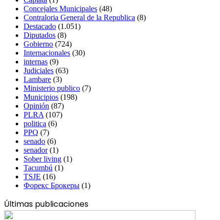
Concejales Municipales
(48)
Contraloria General de la Republica
(8)
Destacado
(1.051)
Diputados
(8)
Gobierno
(724)
Internacionales
(30)
internas
(9)
Judiciales
(63)
Lambare
(3)
Ministerio publico
(7)
Municipios
(198)
Opinión
(87)
PLRA
(107)
politica
(6)
PPQ
(7)
senado
(6)
senador
(1)
Sober living
(1)
Tacumbú
(1)
TSJE
(16)
Форекс Брокеры
(1)
Últimas publicaciones