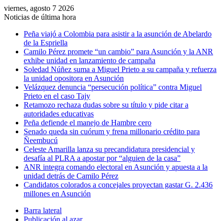
viernes, agosto 7 2026
Noticias de última hora
Peña viajó a Colombia para asistir a la asunción de Abelardo
de la Espriella
Camilo Pérez promete “un cambio” para Asunción y la ANR
exhibe unidad en lanzamiento de campaña
Soledad Núñez suma a Miguel Prieto a su campaña y refuerza
la unidad opositora en Asunción
Velázquez denuncia “persecución política” contra Miguel
Prieto en el caso Tajy
Retamozo rechaza dudas sobre su título y pide citar a
autoridades educativas
Peña defiende el manejo de Hambre cero
Senado queda sin cuórum y frena millonario crédito para
Ñeembucú
Celeste Amarilla lanza su precandidatura presidencial y
desafía al PLRA a apostar por “alguien de la casa”
ANR integra comando electoral en Asunción y apuesta a la
unidad detrás de Camilo Pérez
Candidatos colorados a concejales proyectan gastar G. 2.436
millones en Asunción
Barra lateral
Publicación al azar