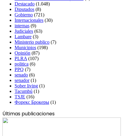
Destacado
(1.048)
Diputados
(8)
Gobierno
(721)
Internacionales
(30)
internas
(9)
Judiciales
(63)
Lambare
(3)
Ministerio publico
(7)
Municipios
(198)
Opinión
(87)
PLRA
(107)
politica
(6)
PPQ
(7)
senado
(6)
senador
(1)
Sober living
(1)
Tacumbú
(1)
TSJE
(16)
Форекс Брокеры
(1)
Últimas publicaciones