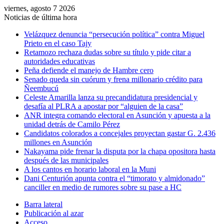
viernes, agosto 7 2026
Noticias de última hora
Velázquez denuncia “persecución política” contra Miguel
Prieto en el caso Tajy
Retamozo rechaza dudas sobre su título y pide citar a
autoridades educativas
Peña defiende el manejo de Hambre cero
Senado queda sin cuórum y frena millonario crédito para
Ñeembucú
Celeste Amarilla lanza su precandidatura presidencial y
desafía al PLRA a apostar por “alguien de la casa”
ANR integra comando electoral en Asunción y apuesta a la
unidad detrás de Camilo Pérez
Candidatos colorados a concejales proyectan gastar G. 2.436
millones en Asunción
Nakayama pide frenar la disputa por la chapa opositora hasta
después de las municipales
A los cantos en horario laboral en la Muni
Dani Centurión apunta contra el “timorato y almidonado”
canciller en medio de rumores sobre su pase a HC
Barra lateral
Publicación al azar
Acceso