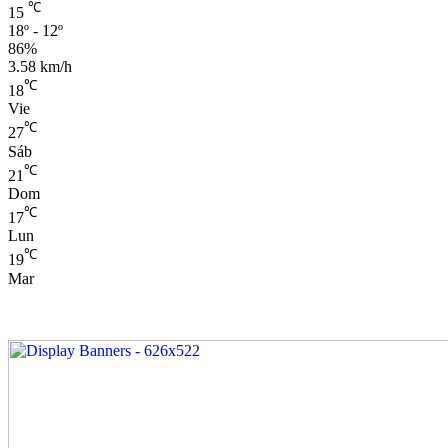
℃
15
18º - 12º
86%
3.58 km/h
℃
18
Vie
℃
27
Sáb
℃
21
Dom
℃
17
Lun
℃
19
Mar